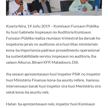
Kuarta feira, 19 Juñu 2019 – Komisaun Funsaun Públika
liu husi Gabinete Inspesaun no Auditoria Komisaun
Funsaun Públika realiza reuniaun trimestral ba daruak ho
inspetores jerais no auditores sira husi liñas ministeriais
kona-ba importansia padraun prosedimentu operasional
ba sustentabilidade servisu inspesaun no auditoria, iha
salaun Aikurus, Binani KFP, Matadouro, Dili.
Iha sesaun aprezentasaun husi Inspetor PSIK no Inspetor
husi Ministériu Finansas kona-ba asuntu refere, hamosu
intervensaun barak husi inspetor sira husi Menistériu sira
seluk kona-ba asuntu ne’e.
Hatan ba aprezentasaun ne’e, inspetor husi Komisaun