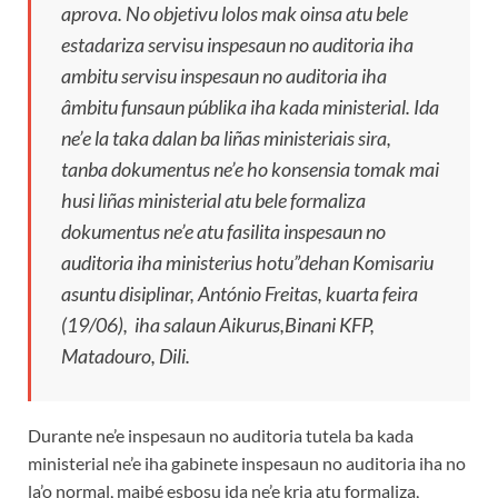
aprova. No objetivu lolos mak oinsa atu bele
estadariza servisu inspesaun no auditoria iha
ambitu servisu inspesaun no auditoria iha
âmbitu funsaun públika iha kada ministerial. Ida
ne’e la taka dalan ba liñas ministeriais sira,
tanba dokumentus ne’e ho konsensia tomak mai
husi liñas ministerial atu bele formaliza
dokumentus ne’e atu fasilita inspesaun no
auditoria iha ministerius hotu”dehan Komisariu
asuntu disiplinar, António Freitas, kuarta feira
(19/06), iha salaun Aikurus,Binani KFP,
Matadouro, Dili.
Durante ne’e inspesaun no auditoria tutela ba kada
ministerial ne’e iha gabinete inspesaun no auditoria iha no
la’o normal, maibé esbosu ida ne’e kria atu formaliza,