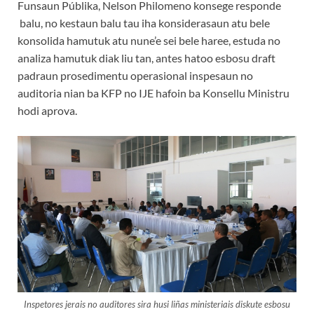
Funsaun Públika, Nelson Philomeno konsege responde
balu, no kestaun balu tau iha konsiderasaun atu bele
konsolida hamutuk atu nune’e sei bele haree, estuda no
analiza hamutuk diak liu tan, antes hatoo esbosu draft
padraun prosedimentu operasional inspesaun no
auditoria nian ba KFP no IJE hafoin ba Konsellu Ministru
hodi aprova.
Inspetores jerais no auditores sira husi liñas ministeriais diskute esbosu