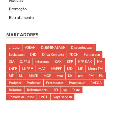
Notícias
Promoção
Recrutamento
MARCADORES
aifaesa
ASEAN
DISEMINASAUN
Disseminasaun
Edukasaun
EHD
Ekipa Konjunta
FDCH
Formasaun
GIA
GJPRU
Infordepe
KAK
KFP
KFP KAK
KM
LNFP
LNFP 9
MAE
MAPPF
MD
ME
Metro FM
MF
MJ
MNEK
MOP
mpo
Ms
php
PM
PN
Profesor
Professor
Professores
Promosaun
RAEOA
Reforma
Rekrutamentu
SEI
sp
Teste
Tomada de Posse
UNTL
Vaga servisu