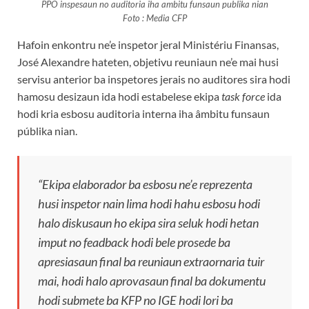
PPO inspesaun no auditoria iha ambitu funsaun publika nian
Foto : Media CFP
Hafoin enkontru ne’e inspetor jeral Ministériu Finansas,
José Alexandre hateten, objetivu reuniaun ne’e mai husi
servisu anterior ba inspetores jerais no auditores sira hodi
hamosu desizaun ida hodi estabelese ekipa
task force
ida
hodi kria esbosu auditoria interna iha âmbitu funsaun
públika nian.
“Ekipa elaborador ba esbosu ne’e reprezenta
husi inspetor nain lima hodi hahu esbosu hodi
halo diskusaun ho ekipa sira seluk hodi hetan
imput no feadback hodi bele prosede ba
apresiasaun final ba reuniaun extraornaria tuir
mai, hodi halo aprovasaun final ba dokumentu
hodi submete ba KFP no IGE hodi lori ba