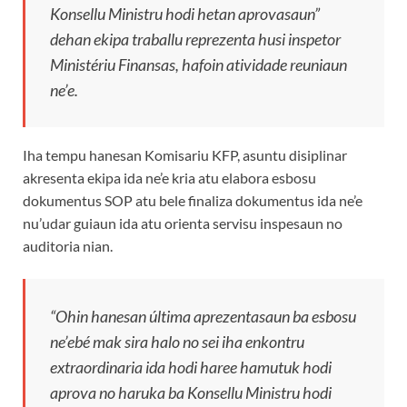
Konsellu Ministru hodi hetan aprovasaun”
dehan ekipa traballu reprezenta husi inspetor
Ministériu Finansas, hafoin atividade reuniaun
ne’e.
Iha tempu hanesan Komisariu KFP, asuntu disiplinar
akresenta ekipa ida ne’e kria atu elabora esbosu
dokumentus SOP atu bele finaliza dokumentus ida ne’e
nu’udar guiaun ida atu orienta servisu inspesaun no
auditoria nian.
“Ohin hanesan última aprezentasaun ba esbosu
ne’ebé mak sira halo no sei iha enkontru
extraordinaria ida hodi haree hamutuk hodi
aprova no haruka ba Konsellu Ministru hodi