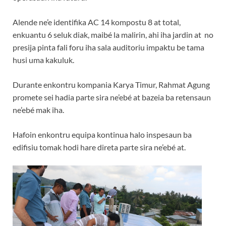
Alende ne’e identifika AC 14 kompostu 8 at total,
enkuantu 6 seluk diak, maibé la malirin, ahi iha jardin at no
presija pinta fali foru iha sala auditoriu impaktu be tama
husi uma kakuluk.
Durante enkontru kompania Karya Timur, Rahmat Agung
promete sei hadia parte sira ne’ebé at bazeia ba retensaun
ne’ebé mak iha.
Hafoin enkontru equipa kontinua halo inspesaun ba
edifisiu tomak hodi hare direta parte sira ne’ebé at.