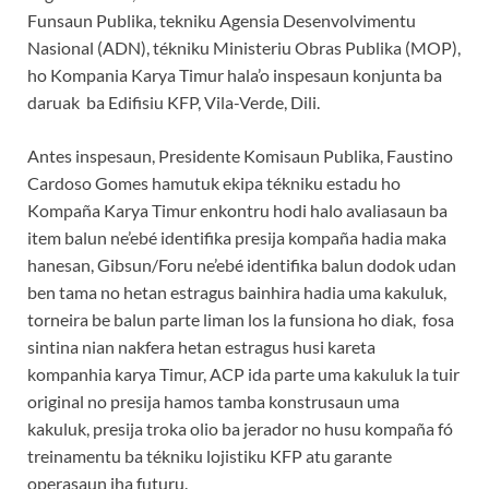
Funsaun Publika, tekniku Agensia Desenvolvimentu
Nasional (ADN), tékniku Ministeriu Obras Publika (MOP),
ho Kompania Karya Timur hala’o inspesaun konjunta ba
daruak ba Edifisiu KFP, Vila-Verde, Dili.
Antes inspesaun, Presidente Komisaun Publika, Faustino
Cardoso Gomes hamutuk ekipa tékniku estadu ho
Kompaña Karya Timur enkontru hodi halo avaliasaun ba
item balun ne’ebé identifika presija kompaña hadia maka
hanesan, Gibsun/Foru ne’ebé identifika balun dodok udan
ben tama no hetan estragus bainhira hadia uma kakuluk,
torneira be balun parte liman los la funsiona ho diak, fosa
sintina nian nakfera hetan estragus husi kareta
kompanhia karya Timur, ACP ida parte uma kakuluk la tuir
original no presija hamos tamba konstrusaun uma
kakuluk, presija troka olio ba jerador no husu kompaña fó
treinamentu ba tékniku lojistiku KFP atu garante
operasaun iha futuru.