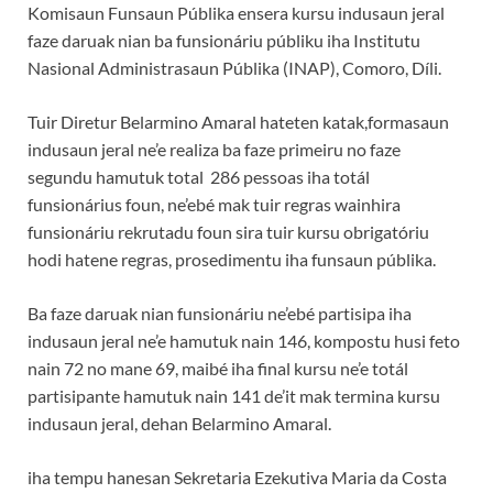
Komisaun Funsaun Públika ensera kursu indusaun jeral
faze daruak nian ba funsionáriu públiku iha Institutu
Nasional Administrasaun Públika (INAP), Comoro, Díli.
Tuir Diretur Belarmino Amaral hateten katak,formasaun
indusaun jeral ne’e realiza ba faze primeiru no faze
segundu hamutuk total 286 pessoas iha totál
funsionárius foun, ne’ebé mak tuir regras wainhira
funsionáriu rekrutadu foun sira tuir kursu obrigatóriu
hodi hatene regras, prosedimentu iha funsaun públika.
Ba faze daruak nian funsionáriu ne’ebé partisipa iha
indusaun jeral ne’e hamutuk nain 146, kompostu husi feto
nain 72 no mane 69, maibé iha final kursu ne’e totál
partisipante hamutuk nain 141 de’it mak termina kursu
indusaun jeral, dehan Belarmino Amaral.
iha tempu hanesan Sekretaria Ezekutiva Maria da Costa