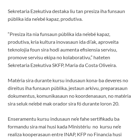
Sekretaria Ezekutiva destaka liu tan presiza iha funsaun
públika ida ne’ebé kapaz, produtiva.
“Presiza ita nia funsaun públika ida ne’ebé kapaz,
produtiva, kria kultura inovasaun ida di’ak, aproveita
teknolojia foun sira hodi aumenta efisiensia servisu,
promove servisu ekipa no kolaborativu,” hateten
Sekretaria Ezekutiva SKFP, Maria da Costa Oliveira.
Matéria sira durante kursu indusaun kona-ba deveres no
direitus iha funsaun públika, jestaun arkivu, preparasaun
dokumentus, komunikasaun no koordenasaun, no matéria
sira seluk ne’ebé mak orador sira fó durante loron 20.
Enseramentu kursu indusaun ne’e fahe sertifikadu ba
formandu sira mai husi kada Ministériu no kursu ne’e
realiza kooperasaun entre INAP, KFP no Financia husi