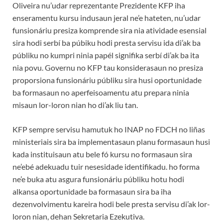
Oliveira nu’udar reprezentante Prezidente KFP iha
enseramentu kursu indusaun jeral ne’e hateten, nu’udar
funsionáriu presiza komprende sira nia atividade esensial
sira hodi serbí ba púbiku hodi presta servisu ida di’ak ba
públiku no kumpri ninia papél signifika serbí di’ak ba ita
nia povu. Governu no KFP tau konsiderasaun no presiza
proporsiona funsionáriu públiku sira husi oportunidade
ba formasaun no aperfeisoamentu atu prepara ninia
misaun lor-loron nian ho di’ak liu tan.
KFP sempre servisu hamutuk ho INAP no FDCH no liñas
ministeriais sira ba implementasaun planu formasaun husi
kada instituisaun atu bele fó kursu no formasaun sira
ne’ebé adekuadu tuir nesesidade identifikadu. ho forma
ne’e buka atu asgura funsionáriu públiku hotu hodi
alkansa oportunidade ba formasaun sira ba iha
dezenvolvimentu kareira hodi bele presta servisu di’ak lor-
loron nian, dehan Sekretaria Ezekutiva.