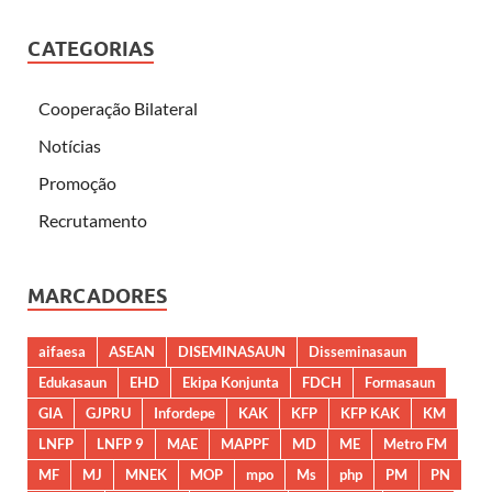
CATEGORIAS
Cooperação Bilateral
Notícias
Promoção
Recrutamento
MARCADORES
aifaesa
ASEAN
DISEMINASAUN
Disseminasaun
Edukasaun
EHD
Ekipa Konjunta
FDCH
Formasaun
GIA
GJPRU
Infordepe
KAK
KFP
KFP KAK
KM
LNFP
LNFP 9
MAE
MAPPF
MD
ME
Metro FM
MF
MJ
MNEK
MOP
mpo
Ms
php
PM
PN