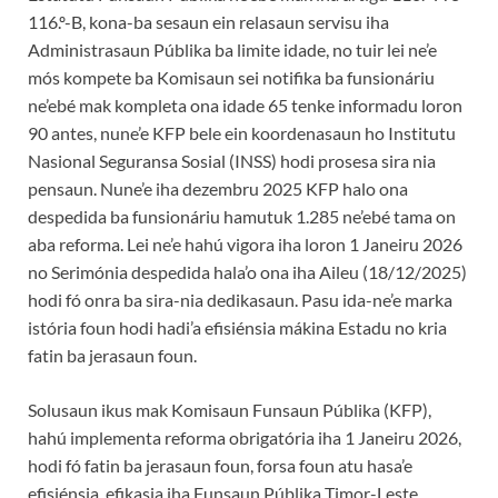
116.º-B, kona-ba sesaun ein relasaun servisu iha
Administrasaun Públika ba limite idade, no tuir lei ne’e
mós kompete ba Komisaun sei notifika ba funsionáriu
ne’ebé mak kompleta ona idade 65 tenke informadu loron
90 antes, nune’e KFP bele ein koordenasaun ho Institutu
Nasional Seguransa Sosial (INSS) hodi prosesa sira nia
pensaun. Nune’e iha dezembru 2025 KFP halo ona
despedida ba funsionáriu hamutuk 1.285 ne’ebé tama on
aba reforma. Lei ne’e hahú vigora iha loron 1 Janeiru 2026
no Serimónia despedida hala’o ona iha Aileu (18/12/2025)
hodi fó onra ba sira-nia dedikasaun. Pasu ida-ne’e marka
istória foun hodi hadi’a efisiénsia mákina Estadu no kria
fatin ba jerasaun foun.
Solusaun ikus mak Komisaun Funsaun Públika (KFP),
hahú implementa reforma obrigatória iha 1 Janeiru 2026,
hodi fó fatin ba jerasaun foun, forsa foun atu hasa’e
efisiénsia, efikasia iha Funsaun Públika Timor-Leste.