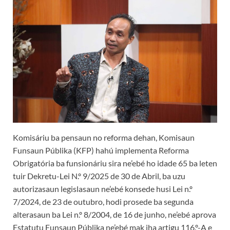
Komisáriu ba pensaun no reforma dehan, Komisaun
Funsaun Públika (KFP) hahú implementa Reforma
Obrigatória ba funsionáriu sira ne’ebé ho idade 65 ba leten
tuir Dekretu-Lei N.º 9/2025 de 30 de Abril, ba uzu
autorizasaun legislasaun ne’ebé konsede husi Lei n.º
7/2024, de 23 de outubro, hodi prosede ba segunda
alterasaun ba Lei n.º 8/2004, de 16 de junho, ne’ebé aprova
Estatutu Funsaun Públika ne’ebé mak iha artigu 116.º-A e