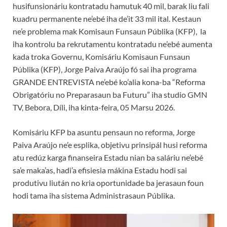
husifunsionáriu kontratadu hamutuk 40 mil, barak liu fali
kuadru permanente ne’ebé iha de’it 33 mil ital. Kestaun
ne’e problema mak Komisaun Funsaun Públika (KFP), la
iha kontrolu ba rekrutamentu kontratadu ne’ebé aumenta
kada troka Governu, Komisáriu Komisaun Funsaun
Públika (KFP), Jorge Paiva Araújo fó sai iha programa
GRANDE ENTREVISTA ne’ebé ko’alia kona-ba “Reforma
Obrigatóriu no Preparasaun ba Futuru” iha studio GMN
TV, Bebora, Díli, iha kinta-feira, 05 Marsu 2026.
Komisáriu KFP ba asuntu pensaun no reforma, Jorge
Paiva Araújo ne’e esplika, objetivu prinsipál husi reforma
atu redúz karga finanseira Estadu nian ba saláriu ne’ebé
sa’e maka’as, hadi’a efisiesia mákina Estadu hodi sai
produtivu liután no kria oportunidade ba jerasaun foun
hodi tama iha sistema Administrasaun Públika.