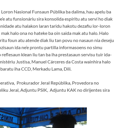
Loron Nasional Funsaun Públika ba dalima, hau apelu ba
’e atu funsionáriu sira konsolida espíritu atu serví ho diak
u, unidade atu halakon laran taridu hakotu dezafiu lor-loron
a mak halo ona no hateke ba oin saida mak atu halo. Halo
íritu foun atu atende diak liu tan povu no nasaun nia deseju
ozisaun ida ne’e prontu partilla informasoens no simu
alo reflesaun klean liu tan ba iha prestasaun servisu tuir ida-
Ministériu Justisa, Manuel Cárceres da Costa wainhira halo
r baratu iha CCD, Merkadu Lama, Dili.
perativa, Prokurador Jeral Repúblika, Provedora no
u Jeral, Adjuntu PSIK, Adjuntu KAK no dirijentes sira