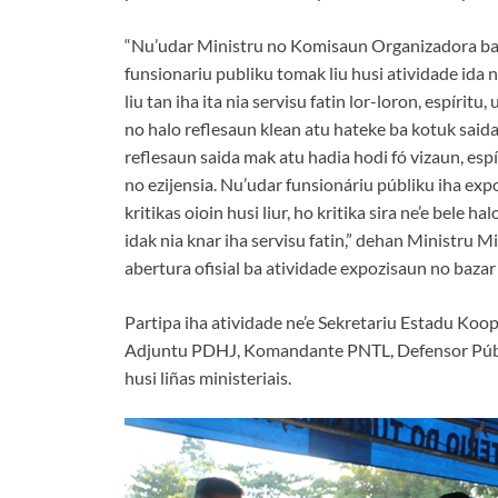
“Nu’udar Ministru no Komisaun Organizadora ba 
funsionariu publiku tomak liu husi atividade ida ne
liu tan iha ita nia servisu fatin lor-loron, espírit
no halo reflesaun klean atu hateke ba kotuk said
reflesaun saida mak atu hadia hodi fó vizaun, esp
no ezijensia. Nu’udar funsionáriu públiku iha exp
kritikas oioin husi liur, ho kritika sira ne’e bele h
idak nia knar iha servisu fatin,” dehan Ministru 
abertura ofisial ba atividade expozisaun no baza
Partipa iha atividade ne’e Sekretariu Estadu Koo
Adjuntu PDHJ, Komandante PNTL, Defensor Públik
husi liñas ministeriais.