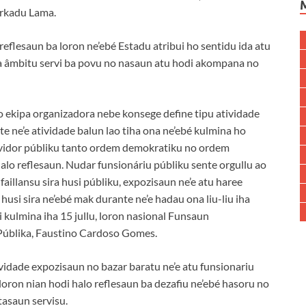
erkadu Lama.
eflesaun ba loron ne’ebé Estadu atribui ho sentidu ida atu
 iha âmbitu servi ba povu no nasaun atu hodi akompana no
o ekipa organizadora nebe konsege define tipu atividade
te ne’e atividade balun lao tiha ona ne’ebé kulmina ho
rvidor públiku tanto ordem demokratiku no ordem
alo reflesaun. Nudar funsionáriu públiku sente orgullu ao
aillansu sira husi públiku, expozisaun ne’e atu haree
husi sira ne’ebé mak durante ne’e hadau ona liu-liu iha
ei kulmina iha 15 jullu, loron nasional Funsaun
Públika, Faustino Cardoso Gomes.
vidade expozisaun no bazar baratu ne’e atu funsionariu
r-loron nian hodi halo reflesaun ba dezafiu ne’ebé hasoru no
tasaun servisu.