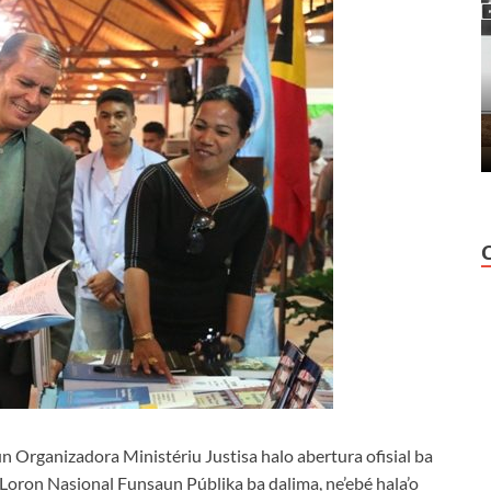
rganizadora Ministériu Justisa halo abertura ofisial ba
Loron Nasional Funsaun Públika ba dalima, ne’ebé hala’o