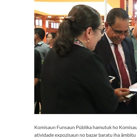
Komisaun Funsaun Públika hamutuk ho Komisaun O
atividade expozisaun no bazar baratu iha âmbitu 