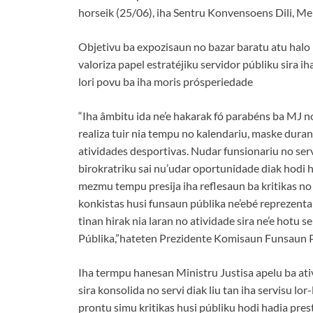
horseik (25/06), iha Sentru Konvensoens Dili, M
Objetivu ba expozisaun no bazar baratu atu halo r
valoriza papel estratéjiku servidor públiku sira
lori povu ba iha moris prósperiedade
“Iha âmbitu ida ne’e hakarak fó parabéns ba MJ n
realiza tuir nia tempu no kalendariu, maske duran
atividades desportivas. Nudar funsionariu no se
birokratriku sai nu’udar oportunidade diak hodi h
mezmu tempu presija iha reflesaun ba kritikas no f
konkistas husi funsaun públika ne’ebé reprezenta 
tinan hirak nia laran no atividade sira ne’e hotu s
Públika,”hateten Prezidente Komisaun Funsaun 
Iha termpu hanesan Ministru Justisa apelu ba ati
sira konsolida no servi diak liu tan iha servisu lo
prontu simu kritikas husi públiku hodi hadia pres