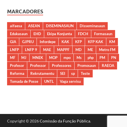
MARCADORES
aifaesa
ASEAN
DISEMINASAUN
Disseminasaun
Edukasaun
EHD
Ekipa Konjunta
FDCH
Formasaun
GIA
GJPRU
Infordepe
KAK
KFP
KFP KAK
KM
LNFP
LNFP 9
MAE
MAPPF
MD
ME
Metro FM
MF
MJ
MNEK
MOP
mpo
Ms
php
PM
PN
Profesor
Professor
Professores
Promosaun
RAEOA
Reforma
Rekrutamentu
SEI
sp
Teste
Tomada de Posse
UNTL
Vaga servisu
Copyright © 2026
Comissão da Função Pública
.