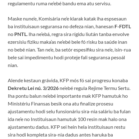
regulamentu ruma ne’ebé bandu ema atu servisu.
Maske nune’e, Komisária ne’e klarak katak iha espsesaun
ba instituisaun seguransa no defeza nian, hanesan
F-FDTL
no
PNTL
. Iha ne’ebá, regra sira rígidu liután tanba envolve
ezersísiu fíziku maka’as ne’ebé bele fó risku ba saúde inan
no bebé nian. Tan ne’e, ba setór espesífiku sira ne’e, isin-rua
bele sai impedimentu hodi proteje fali seguransa pesoál
nian.
Alende kestaun grávida, KFP mós fó sai progresu konaba
Dekretu Lei nú. 3/2026
ne’ebé regula Rejime Termu Sertu.
Iha pontu balun ne’ebé importante mak KFP hamutuk ho
Ministériu Finansas besik ona atu finalize prosesu
ajustamentu hodi selu funsionáriu sira-nia saláriu ba fulan
ida ne’e no Instituisaun hamutuk 100 resin mak halo ona
ajustamentu dadus. KFP sei hein hela instituisaun restu
sira hodi kompleta sira-nia dadus antes haruka ba