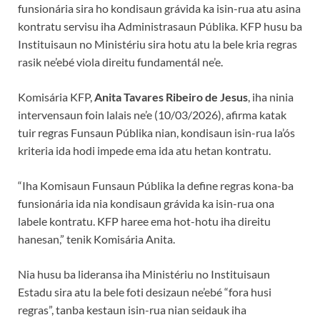
funsionária sira ho kondisaun grávida ka isin-rua atu asina
kontratu servisu iha Administrasaun Públika. KFP husu ba
Instituisaun no Ministériu sira hotu atu la bele kria regras
rasik ne’ebé viola direitu fundamentál ne’e.
Komisária KFP,
Anita Tavares Ribeiro de Jesus
, iha ninia
intervensaun foin lalais ne’e (10/03/2026), afirma katak
tuir regras Funsaun Públika nian, kondisaun isin-rua la’ós
kriteria ida hodi impede ema ida atu hetan kontratu.
“Iha Komisaun Funsaun Públika la define regras kona-ba
funsionária ida nia kondisaun grávida ka isin-rua ona
labele kontratu. KFP haree ema hot-hotu iha direitu
hanesan,” tenik Komisária Anita.
Nia husu ba lideransa iha Ministériu no Instituisaun
Estadu sira atu la bele foti desizaun ne’ebé “fora husi
regras”, tanba kestaun isin-rua nian seidauk iha