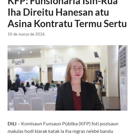
KFP: Funsionária Isin-Rua
Iha Direitu Hanesan atu
Asina Kontratu Termu Sertu
10 de março de 2026
DILI
– Komisaun Funsaun Públika (KFP) foti pozisaun
maka’as hodi klarak katak la iha regras ne’ebé bandu