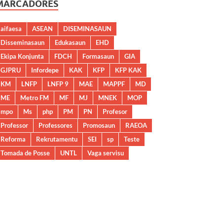
MARCADORES
aifaesa
ASEAN
DISEMINASAUN
Disseminasaun
Edukasaun
EHD
Ekipa Konjunta
FDCH
Formasaun
GIA
GJPRU
Infordepe
KAK
KFP
KFP KAK
KM
LNFP
LNFP 9
MAE
MAPPF
MD
ME
Metro FM
MF
MJ
MNEK
MOP
mpo
Ms
php
PM
PN
Profesor
Professor
Professores
Promosaun
RAEOA
Reforma
Rekrutamentu
SEI
sp
Teste
Tomada de Posse
UNTL
Vaga servisu