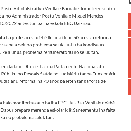
s Postu Administrativu Venilale Barnabe durante enkontru
ipa ho Administrador Postu Venilale Miguel Mendes
/10/2022 antes tun ba iha eskola EBC Uai-Bau.
 ba profesores ne’ebé liu ona tinan 60 presiza reforma
as hela deit no problema seluk liu-liu ba kondisaun
du ke alunus, problema remuneratóriu no seluk tan.
e’e dadaun DL ne’e iha ona Parlamentu Nacional atu
iu Públiku ho Pesoais Saúde no Judisiáriu tanba Funsionáriu
udisíáriu reforma iha 70 anos ba leten tanba forsa de
a halo monitorizasaun ba iha EBC Uai-Bau Venilale ne’ebé
 Dapur prepara merenda eskolar kiik,Saneamentu iha falta
ka no probelema seluk tan.