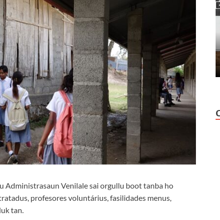
 Administrasaun Venilale sai orgullu boot tanba ho
ratadus, profesores voluntárius, fasilidades menus,
uk tan.