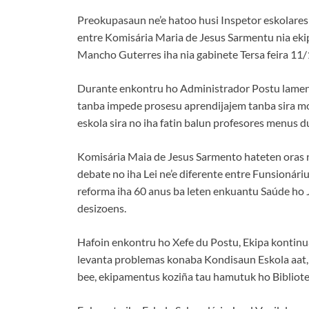
Preokupasaun ne’e hatoo husi Inspetor eskolare
entre Komisária Maria de Jesus Sarmentu nia ek
Mancho Guterres iha nia gabinete Tersa feira 11
Durante enkontru ho Administrador Postu lamenta
tanba impede prosesu aprendijajem tanba sira mor
eskola sira no iha fatin balun profesores menus 
Komisária Maia de Jesus Sarmento hateten oras n
debate no iha Lei ne’e diferente entre Funsionár
reforma iha 60 anus ba leten enkuantu Saúde ho J
desizoens.
Hafoin enkontru ho Xefe du Postu, Ekipa kontinu
levanta problemas konaba Kondisaun Eskola aat,
bee, ekipamentus koziña tau hamutuk ho Bibliote