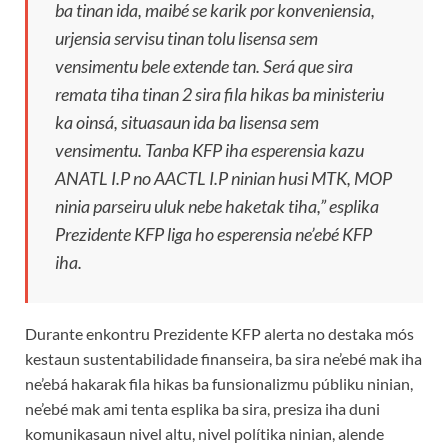
ba tinan ida, maibé se karik por konveniensia,
urjensia servisu tinan tolu lisensa sem
vensimentu bele extende tan. Será que sira
remata tiha tinan 2 sira fila hikas ba ministeriu
ka oinsá, situasaun ida ba lisensa sem
vensimentu. Tanba KFP iha esperensia kazu
ANATL I.P no AACTL I.P ninian husi MTK, MOP
ninia parseiru uluk nebe haketak tiha,” esplika
Prezidente KFP liga ho esperensia ne’ebé KFP
iha.
Durante enkontru Prezidente KFP alerta no destaka mós
kestaun sustentabilidade finanseira, ba sira ne’ebé mak iha
ne’ebá hakarak fila hikas ba funsionalizmu públiku ninian,
ne’ebé mak ami tenta esplika ba sira, presiza iha duni
komunikasaun nivel altu, nivel polítika ninian, alende