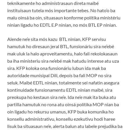
teknikamente ho administrasaun direta maibé
instituisaun tutela mós importante tebes. No hato’o ba
malu oinsá ba oin, situasaun konforme polítika ministériu
ninian ligadu ho EDTL E.P ninian, no mós BTL EP ninian.
Alende ne’e sita mós kazu BTL ninian, KFP servisu
hamutuk ho diresaun jeral BTL, funsionáriu sira ne’ebé
mak uluk la halo aproveitamentu, halo fali rekolokasaun
ba iha ministeriu sira ne’ebé mak hatudu interese atu uza
sira. KFP koloka ona funsionáriu lubun ida mak ba
autoridade munisipal Dili, depois ba fali MOP no sira
seluk. Maibé EDTL ninian, totalmente sei nafatin asegura
kontinuidade funsionamentu EDTL ninian maibé, sira
preokupa ho kestaun sira ne’e. Ida ne’e mak ita buka atu
partilla hamutuk no rona atu oinsá polítika MOP nian ba
oin ligadu ho rekursu umanus, KFP buka komunika ho
konsellu administrativu, konsellu ezekutivu hodi haree
lisuk ba situasaun ne’e, alerta balun atu labele prejudika ba