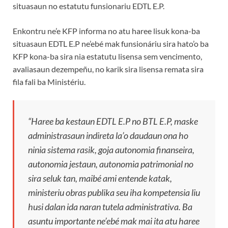
situasaun no estatutu funsionariu EDTL E.P.
Enkontru ne’e KFP informa no atu haree lisuk kona-ba
situasaun EDTL E.P ne’ebé mak funsionáriu sira hato’o ba
KFP kona-ba sira nia estatutu lisensa sem vencimento,
avaliasaun dezempeñu, no karik sira lisensa remata sira
fila fali ba Ministériu.
“Haree ba kestaun EDTL E.P no BTL E.P, maske
administrasaun indireta la’o daudaun ona ho
ninia sistema rasik, goja autonomia finanseira,
autonomia jestaun, autonomia patrimonial no
sira seluk tan, maibé ami entende katak,
ministeriu obras publika seu iha kompetensia liu
husi dalan ida naran tutela administrativa. Ba
asuntu importante ne’ebé mak mai ita atu haree