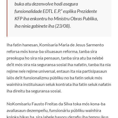
buka atu dezenvolve hodi asegura
funsionalidade EDTL E.P,” esplika Prezidente
KFP iha enkontru ho Ministru Obras Publika,
iha ninia gabinete iha (23/08).
Iha fatin hanesan, Komisaria Maria de Jesus Sarmento
reforsa mós kona-ba situasaun reforma, tanba sira
preokupa ho sira nia pensaun, tanba sira atu ba ne’ebé
de’it mós sira nia seguransa sosial iha nafatin, tanba ita nia
rejime ne’e rejime universal, entaun ita nia partisipasaun
la’ós de’it funsionalizmu públiku no ba fatin seluk mós
wainhira instituisaun seluk kontrata iha fatin seluk nafatin
iha direitu ba seguransa sosial.
NoKomisariu Fausto Freitas da Silva toka mós kona-ba
avaliasaun dezempeñu, funsionáriu públiku wainhira
koloka hikas ba, sira labele hasoru dezafiu iha tempu ikus.