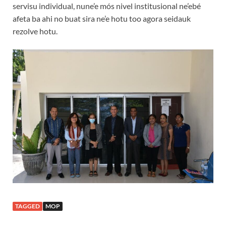
servisu individual, nune’e mós nivel institusional ne’ebé
afeta ba ahi no buat sira ne’e hotu too agora seidauk
rezolve hotu.
TAGGED
MOP