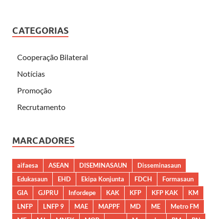
CATEGORIAS
Cooperação Bilateral
Notícias
Promoção
Recrutamento
MARCADORES
aifaesa
ASEAN
DISEMINASAUN
Disseminasaun
Edukasaun
EHD
Ekipa Konjunta
FDCH
Formasaun
GIA
GJPRU
Infordepe
KAK
KFP
KFP KAK
KM
LNFP
LNFP 9
MAE
MAPPF
MD
ME
Metro FM