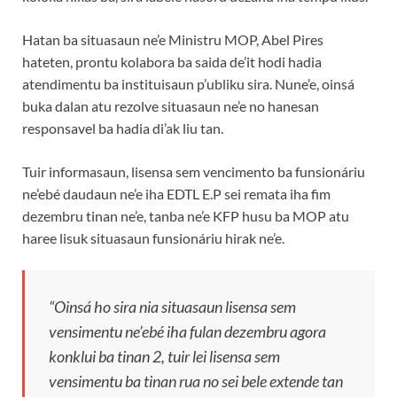
Hatan ba situasaun ne’e Ministru MOP, Abel Pires
hateten, prontu kolabora ba saida de’it hodi hadia
atendimentu ba instituisaun p’ubliku sira. Nune’e, oinsá
buka dalan atu rezolve situasaun ne’e no hanesan
responsavel ba hadia di’ak liu tan.
Tuir informasaun, lisensa sem vencimento ba funsionáriu
ne’ebé daudaun ne’e iha EDTL E.P sei remata iha fim
dezembru tinan ne’e, tanba ne’e KFP husu ba MOP atu
haree lisuk situasaun funsionáriu hirak ne’e.
“Oinsá ho sira nia situasaun lisensa sem
vensimentu ne’ebé iha fulan dezembru agora
konklui ba tinan 2, tuir lei lisensa sem
vensimentu ba tinan rua no sei bele extende tan