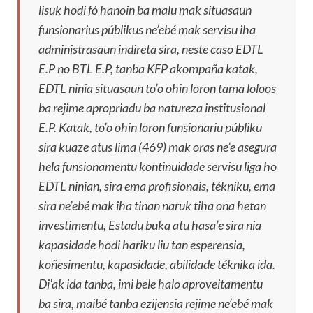
lisuk hodi fó hanoin ba malu mak situasaun
funsionarius públikus ne’ebé mak servisu iha
administrasaun indireta sira, neste caso EDTL
E.P no BTL E.P, tanba KFP akompaña katak,
EDTL ninia situasaun to’o ohin loron tama loloos
ba rejime apropriadu ba natureza institusional
E.P. Katak, to’o ohin loron funsionariu públiku
sira kuaze atus lima (469) mak oras ne’e asegura
hela funsionamentu kontinuidade servisu liga ho
EDTL ninian, sira ema profisionais, tékniku, ema
sira ne’ebé mak iha tinan naruk tiha ona hetan
investimentu, Estadu buka atu hasa’e sira nia
kapasidade hodi hariku liu tan esperensia,
koñesimentu, kapasidade, abilidade téknika ida.
Di’ak ida tanba, imi bele halo aproveitamentu
ba sira, maibé tanba ezijensia rejime ne’ebé mak