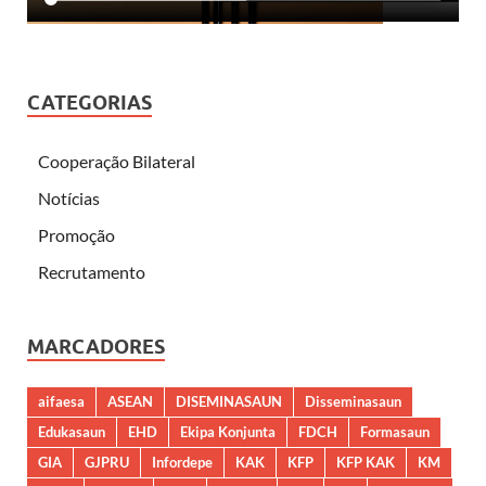
CATEGORIAS
Cooperação Bilateral
Notícias
Promoção
Recrutamento
MARCADORES
aifaesa
ASEAN
DISEMINASAUN
Disseminasaun
Edukasaun
EHD
Ekipa Konjunta
FDCH
Formasaun
GIA
GJPRU
Infordepe
KAK
KFP
KFP KAK
KM