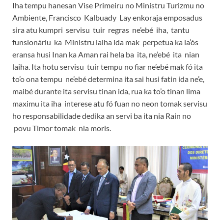
Iha tempu hanesan Vise Primeiru no Ministru Turizmu no
Ambiente, Francisco Kalbuady Lay enkoraja emposadus
sira atu kumpri servisu tuir regras ne’ebé iha, tantu
funsionáriu ka Ministru laiha ida mak perpetua ka la’ós
eransa husi Inan ka Aman rai hela ba ita, ne’ebé ita nian
laiha. Ita hotu servisu tuir tempu no fiar ne’ebé mak fó ita
to’o ona tempu ne’ebé determina ita sai husi fatin ida ne’e,
maibé durante ita servisu tinan ida, rua ka to’o tinan lima
maximu ita iha interese atu fó fuan no neon tomak servisu
ho responsabilidade dedika an servi ba ita nia Rain no
povu Timor tomak nia moris.