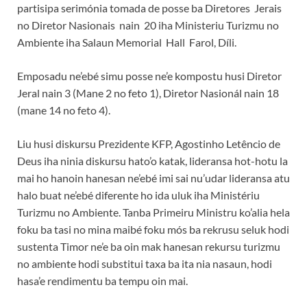
partisipa serimónia tomada de posse ba Diretores Jerais
no Diretor Nasionais nain 20 iha Ministeriu Turizmu no
Ambiente iha Salaun Memorial Hall Farol, Díli.
Emposadu ne’ebé simu posse ne’e kompostu husi Diretor
Jeral nain 3 (Mane 2 no feto 1), Diretor Nasionál nain 18
(mane 14 no feto 4).
Liu husi diskursu Prezidente KFP, Agostinho Letêncio de
Deus iha ninia diskursu hato’o katak, lideransa hot-hotu la
mai ho hanoin hanesan ne’ebé imi sai nu’udar lideransa atu
halo buat ne’ebé diferente ho ida uluk iha Ministériu
Turizmu no Ambiente. Tanba Primeiru Ministru ko’alia hela
foku ba tasi no mina maibé foku mós ba rekrusu seluk hodi
sustenta Timor ne’e ba oin mak hanesan rekursu turizmu
no ambiente hodi substitui taxa ba ita nia nasaun, hodi
hasa’e rendimentu ba tempu oin mai.