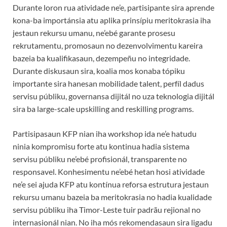
Durante loron rua atividade ne’e, partisipante sira aprende
kona-ba importánsia atu aplika prinsípiu meritokrasia iha
jestaun rekursu umanu, ne’ebé garante prosesu
rekrutamentu, promosaun no dezenvolvimentu kareira
bazeia ba kualifikasaun, dezempeñu no integridade.
Durante diskusaun sira, koalia mos konaba tópiku
importante sira hanesan mobilidade talent, perfíl dadus
servisu públiku, governansa dijitál no uza teknologia dijitál
sira ba large-scale upskilling and reskilling programs.
Partisipasaun KFP nian iha workshop ida ne’e hatudu
ninia kompromisu forte atu kontinua hadia sistema
servisu públiku ne’ebé profisionál, transparente no
responsavel. Konhesimentu ne’ebé hetan hosi atividade
ne’e sei ajuda KFP atu kontínua reforsa estrutura jestaun
rekursu umanu bazeia ba meritokrasia no hadia kualidade
servisu públiku iha Timor-Leste tuir padrãu rejional no
internasionál nian. No iha mós rekomendasaun sira ligadu