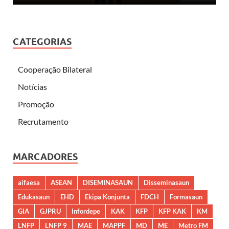
CATEGORIAS
Cooperação Bilateral
Notícias
Promoção
Recrutamento
MARCADORES
aifaesa
ASEAN
DISEMINASAUN
Disseminasaun
Edukasaun
EHD
Ekipa Konjunta
FDCH
Formasaun
GIA
GJPRU
Infordepe
KAK
KFP
KFP KAK
KM
LNFP
LNFP 9
MAE
MAPPF
MD
ME
Metro FM