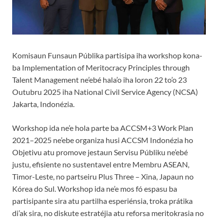
Komisaun Funsaun Públika partisipa iha workshop kona-
ba Implementation of Meritocracy Principles through
Talent Management ne’ebé hala’o iha loron 22 to’o 23
Outubru 2025 iha National Civil Service Agency (NCSA)
Jakarta, Indonézia.
Workshop ida ne’e hola parte ba ACCSM+3 Work Plan
2021–2025 ne’ebe organiza husi ACCSM Indonézia ho
Objetivu atu promove jestaun Servisu Públiku ne’ebé
justu, efisiente no sustentavel entre Membru ASEAN,
Timor-Leste, no partseiru Plus Three – Xina, Japaun no
Kórea do Sul. Workshop ida ne’e mos fó espasu ba
partisipante sira atu partilha esperiénsia, troka prátika
di’ak sira, no diskute estratéjia atu reforsa meritokrasia no