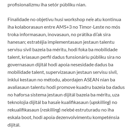
profisionalizmu iha setór públiku nian.
Finalidade no objetivu husi workshop ne’e atu kontinua
iha kolaborasaun entre AMS+3 no Timor-Leste no mós
troka informasaun, inovasaun, no prátika di’ak sira
hanesan; estratéjia implementasaun jestaun talentu
servisu sivíl bazeia ba méritu, hodi foka ba mobilidade
talent, kriasaun perfil dadus funsionáriu públiku sira no
governasaun dijitál hodi apoia nesesidade dadus ba
mobilidade talent, supervizasaun jestaun servisu sivíl,
inklui kestaun no métodu, abordajen ASEAN nian ba
avaliasaun talentu hodi promove kuadru bazeia ba dadus
no haforsa sistema jestaun dijitál bazeia ba méritu, uza
teknolojia dijitál ba hasa’e kualifikasaun (
upskilling
) no
rekualifikasaun (
reskilling
) ne’ebé estruturadu no iha
eskala boot, hodi apoia dezenvolvimentu kompeténsia
dijitál.