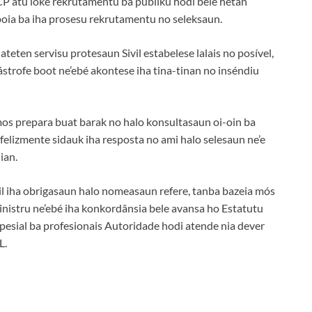
 atu loke rekrutamentu ba públiku hodi bele hetan
apoia ba iha prosesu rekrutamentu no seleksaun.
teten servisu protesaun Sivil estabelese lalais no posível,
ástrofe boot ne’ebé akontese iha tina-tinan no inséndiu
mos prepara buat barak no halo konsultasaun oi-oin ba
felizmente sidauk iha resposta no ami halo selesaun ne’e
nian.
vil iha obrigasaun halo nomeasaun refere, tanba bazeia mós
nistru ne’ebé iha konkordânsia bele avansa ho Estatutu
spesial ba profesionais Autoridade hodi atende nia dever
L.