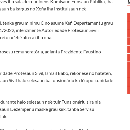
lves iha sala de reunioens Komisaun Funsaun Públika, iha
aun ba kargus no Xefia iha Instituisaun ne’e.
al, tenke grau minimu C no asume Xefi Departamentu grau
1/2022, infelizmente Autoriedade Protesaun Sivili
etu ne’ebé altera tiha ona.
 prosesu remuneratória, adianta Prezidente Faustino
dade Protesaun Sivil, Ismail Babo, rekoñese no hateten,
un Sivil halo selesaun ba funsionáriu ka fó oportunidade
urante halo selesaun ne’e tuir Funsionáriu sira nia
aliasaun Dezempeñu maske grau kiik, tanba Servisu
luk.