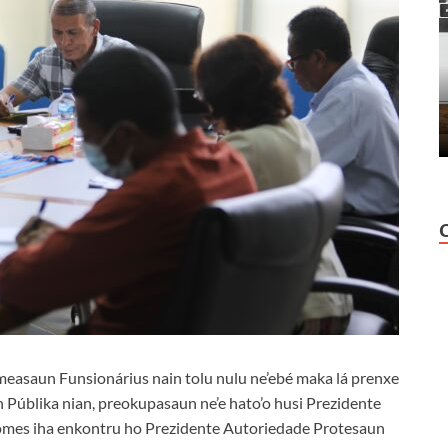
easaun Funsionárius nain tolu nulu ne’ebé maka lá prenxe
n Públika nian, preokupasaun ne’e hato’o husi Prezidente
mes iha enkontru ho Prezidente Autoriedade Protesaun