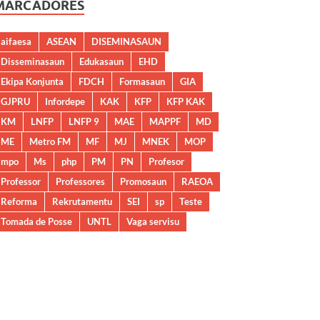
MARCADORES
aifaesa
ASEAN
DISEMINASAUN
Disseminasaun
Edukasaun
EHD
Ekipa Konjunta
FDCH
Formasaun
GIA
GJPRU
Infordepe
KAK
KFP
KFP KAK
KM
LNFP
LNFP 9
MAE
MAPPF
MD
ME
Metro FM
MF
MJ
MNEK
MOP
mpo
Ms
php
PM
PN
Profesor
Professor
Professores
Promosaun
RAEOA
Reforma
Rekrutamentu
SEI
sp
Teste
Tomada de Posse
UNTL
Vaga servisu