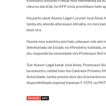
Komisáriu António Freitas mós rekomenda ba ACP
rekursu ida di’ak, ho KFP ninia prontidaun bele 
Iha parte seluk Asesor Legal Coronel José Alves ha
tanba atu atende alterasaun klimátia, no mos kat
boot sira.
Nune’e mos wainhira ami halo selesaun ne’e ami 
Sekretariadu de Estadu no Ministériu tuteladu, in
atu responde ba nesesidade sira Protesaun Sivil 
Tuir Asesor Legal katak José Alves, Protesaun Si
ba enkontru ne’ebé halo iha Gabinete Primeiru Mi
Autoridade, tanba presiza duni atu kria kareira e
disponibilidade espesial hanesan F-FDTL no PNT
TAGGED
APC