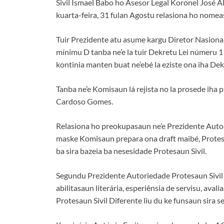
Sivil Ismael Babo ho Asesor Legal Koronel José A
kuarta-feira, 31 fulan Agostu relasiona ho nomeas
Tuir Prezidente atu asume kargu Diretor Nasion
mínimu D tanba ne’e la tuir Dekretu Lei númeru 1
kontinia manten buat ne’ebé la eziste ona iha Dekr
Tanba ne’e Komisaun lá rejista no la prosede iha
Cardoso Gomes.
Relasiona ho preokupasaun ne’e Prezidente Autori
maske Komisaun prepara ona draft maibé, Protesa
ba sira bazeia ba nesesidade Protesaun Sivil.
Segundu Prezidente Autoriedade Protesaun Sivil d
abilitasaun literária, esperiênsia de servisu, av
Protesaun Sivil Diferente liu du ke funsaun sira se