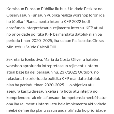
Komisaun Funsaun Públika liu husi Unidade Peskiza no
Observasaun Funsaun Públika realiza worshop loron ida
ho tópiku “Planeamentu Internu KFP 2022 hodi
aprofunda interpretasaun rejimentu internu KFP atual
no prioridade polítika KFP ba mandatu datoluk nian ba
periodu tinan 2020 -2025, iha salaun Palácio das Cinzas
Ministériu Saúde Caicoli Dili.
Sekretaria Ezekutiva, Maria da Costa Oliveira hateten,
worshop aprofunda intrepretasaun rejimentu internu
atual baze ba deliberasaun nú. 237/2021 Outubru no
relasiona ho prioridade polítika KFP mandatu datoluk
nian ba periodu tinan 2020-2025. Ho objetivu atu
asegura kargu diresaun xefia sira hotu atu integra no
kompriende di’ak ninia funsaun, kompetensia ne’ebé hatur
ona iha rejimentu internu atu bele implementa aktividade
ne’ebé define iha planu asaun anual aliñadu ho prioridade