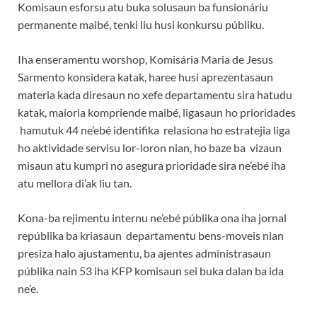
Komisaun esforsu atu buka solusaun ba funsionáriu
permanente maibé, tenki liu husi konkursu públiku.
Iha enseramentu worshop, Komisária Maria de Jesus
Sarmento konsidera katak, haree husi aprezentasaun
materia kada diresaun no xefe departamentu sira hatudu
katak, maioria kompriende maibé, ligasaun ho prioridades
hamutuk 44 ne’ebé identifika relasiona ho estratejia liga
ho aktividade servisu lor-loron nian, ho baze ba vizaun
misaun atu kumpri no asegura prioridade sira ne’ebé iha
atu mellora di’ak liu tan.
Kona-ba rejimentu internu ne’ebé públika ona iha jornal
repúblika ba kriasaun departamentu bens-moveis nian
presiza halo ajustamentu, ba ajentes administrasaun
públika nain 53 iha KFP komisaun sei buka dalan ba ida
ne’e.