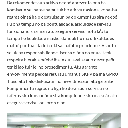
Ba rekomendasaun arkivo ne’ebé aprezenta ona ba
komisaun sei haree hamutuk ho arkivu nasional kona-ba
regras oinsá halo destruisaun ba dokumentus sira ne’ebé
liu ona tempu no ba pontualidade, asiduidade servisu
funsionáriu sira nian atu asegura servisu hotu la’o tuir
tempu ho kualidade maske ida-idak ho nia difikuldades
maibé pontualidade tenki sai nafatin prioridade. Asuntu
seluk ba responsabilidade lisensa diária no anual tenki
respeita hierakia ne’ebé iha inklui avaliasaun dezenpeñu
tenki lao tuir lei no prosedimentu. Atu garante
envolvimentu pesoál rekursu umanus SKFP ba iha GPRU
husu atu halo diskusaun ho nivel diresaun atu garante
kumprimentu regras no liga ho dekrisaun servisu no
taferas sira funsionáriu sira kompriende sira nia knár atu
asegura servisu lor-loron nian.