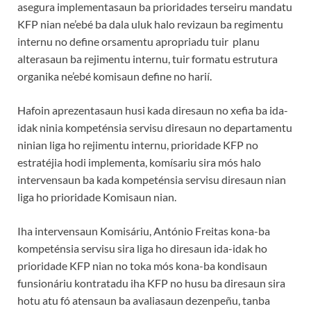
asegura implementasaun ba prioridades terseiru mandatu
KFP nian ne’ebé ba dala uluk halo revizaun ba regimentu
internu no define orsamentu apropriadu tuir planu
alterasaun ba rejimentu internu, tuir formatu estrutura
organika ne’ebé komisaun define no harií.
Hafoin aprezentasaun husi kada diresaun no xefia ba ida-
idak ninia kompeténsia servisu diresaun no departamentu
ninian liga ho rejimentu internu, prioridade KFP no
estratéjia hodi implementa, komísariu sira mós halo
intervensaun ba kada kompeténsia servisu diresaun nian
liga ho prioridade Komisaun nian.
Iha intervensaun Komisáriu, António Freitas kona-ba
kompeténsia servisu sira liga ho diresaun ida-idak ho
prioridade KFP nian no toka mós kona-ba kondisaun
funsionáriu kontratadu iha KFP no husu ba diresaun sira
hotu atu fó atensaun ba avaliasaun dezenpeñu, tanba