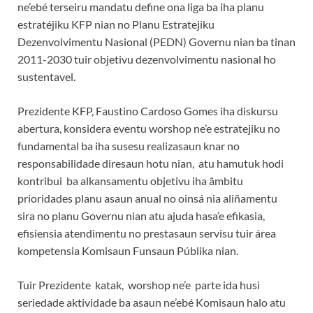
ne’ebé terseiru mandatu define ona liga ba iha planu
estratéjiku KFP nian no Planu Estratejiku
Dezenvolvimentu Nasional (PEDN) Governu nian ba tinan
2011-2030 tuir objetivu dezenvolvimentu nasional ho
sustentavel.
Prezidente KFP, Faustino Cardoso Gomes iha diskursu
abertura, konsidera eventu worshop ne’e estratejiku no
fundamental ba iha susesu realizasaun knar no
responsabilidade diresaun hotu nian, atu hamutuk hodi
kontribui ba alkansamentu objetivu iha âmbitu
prioridades planu asaun anual no oinsá nia aliñamentu
sira no planu Governu nian atu ajuda hasa’e efikasia,
efisiensia atendimentu no prestasaun servisu tuir área
kompetensia Komisaun Funsaun Públika nian.
Tuir Prezidente katak, worshop ne’e parte ida husi
seriedade aktividade ba asaun ne’ebé Komisaun halo atu