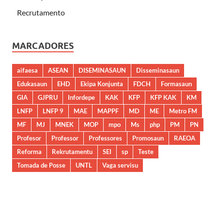
Recrutamento
MARCADORES
aifaesa
ASEAN
DISEMINASAUN
Disseminasaun
Edukasaun
EHD
Ekipa Konjunta
FDCH
Formasaun
GIA
GJPRU
Infordepe
KAK
KFP
KFP KAK
KM
LNFP
LNFP 9
MAE
MAPPF
MD
ME
Metro FM
MF
MJ
MNEK
MOP
mpo
Ms
php
PM
PN
Profesor
Professor
Professores
Promosaun
RAEOA
Reforma
Rekrutamentu
SEI
sp
Teste
Tomada de Posse
UNTL
Vaga servisu