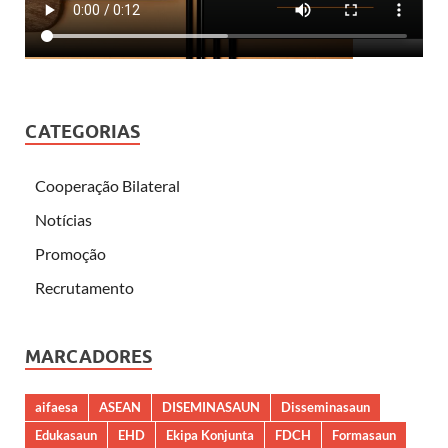
CATEGORIAS
Cooperação Bilateral
Notícias
Promoção
Recrutamento
MARCADORES
aifaesa
ASEAN
DISEMINASAUN
Disseminasaun
Edukasaun
EHD
Ekipa Konjunta
FDCH
Formasaun