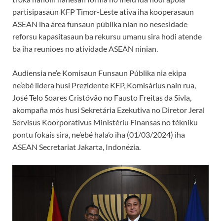
partisipasaun KFP Timor-Leste ativa iha kooperasaun
ASEAN iha área funsaun públika nian no nesesidade
reforsu kapasitasaun ba rekursu umanu sira hodi atende
ba iha reunioes no atividade ASEAN ninian.
Audiensia ne’e Komisaun Funsaun Públika nia ekipa
ne’ebé lidera husi Prezidente KFP, Komisárius nain rua,
José Telo Soares Cristóvão no Fausto Freitas da Sivla,
akompaña mós husi Sekretária Ezekutiva no Diretor Jeral
Servisus Koorporativus Ministériu Finansas no tékniku
pontu fokais sira, ne’ebé hala’o iha (01/03/2024) iha
ASEAN Secretariat Jakarta, Indonézia.