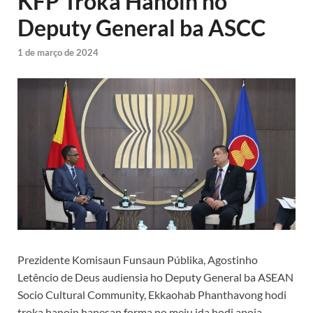
KFP Troka Hanoin ho
Deputy General ba ASCC
1 de março de 2024
Prezidente Komisaun Funsaun Públika, Agostinho
Letêncio de Deus audiensia ho Deputy General ba ASEAN
Socio Cultural Community, Ekkaohab Phanthavong hodi
troka hanoin hanesan forma no meiu ida hodi apoia