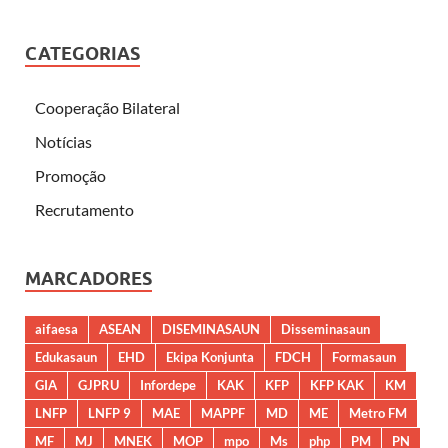
CATEGORIAS
Cooperação Bilateral
Notícias
Promoção
Recrutamento
MARCADORES
aifaesa
ASEAN
DISEMINASAUN
Disseminasaun
Edukasaun
EHD
Ekipa Konjunta
FDCH
Formasaun
GIA
GJPRU
Infordepe
KAK
KFP
KFP KAK
KM
LNFP
LNFP 9
MAE
MAPPF
MD
ME
Metro FM
MF
MJ
MNEK
MOP
mpo
Ms
php
PM
PN