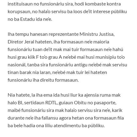
instituisaun no funsionáriu sira, hodi kombaste kontra
korupsaun, no hala’o servisu ba loos de’it interese públiku
no ba Estadu ida ne’e.
Iha tempu hanesan reprezentante Ministru Justisa,
Diretor Jeral hateten, iha formasaun ne’e maioria
funsionáriu tuan de’it mak mai tuir formasaun ne’e hahú
husi grau kiik F to’o grau A ne’ebé mai husi munisípiu to’o
nasionál, tanba sira funsionáriu antigu ne’ebé mak servisu
tinan barak nia laran, ne’ebé mak tuir lei hateten
funsionáriu iha direitu formasaun.
Nia hatete, la iha ema ida husi liur ka ajensia ruma mak
halo BI, sertidaun RDTL, guiaun Obitu no pasaporte,
maibé funsionáriu sira mak hala’o servisu sira ne’e, karik
durante ne’e iha fallansu agora hetan ona formasaun fila
ba bele hadia ona liliu atendimentu ba públiku.