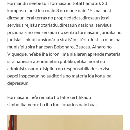
Formandu ne’ebé tuir formasaun total hamutuk 23
kompostu husi feto nain 8 no mane nain 15, mai husi
diresaun jeral terras no propriedades, diresaun jeral
servisus rejistu notariadu, diresaun nasional servisus
prizionais no reinsersaun no sentru formasaun jurídika no
judisiais inklui funsionáriu sira Ministériu Justisa nian iha
munisípiu sira hanesan Bobonaro, Baucau, Ainaro no
Viqueque, ne’ebé iha loron lima nia laran aprende materia
sira hanesan atendimetnu públiku, étika moral no
administrasaun, disiplina no responsabiliade servisu,
papel inspesaun no auditoria no materia ida kona-ba
depresaun.
Formasaun ne’e remata ho fahe sertifikadu
simbolikamente ba iha funsionárius nain haat.