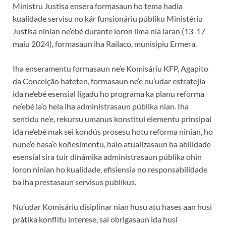
Ministru Justisa ensera formasaun ho tema hadia
kualidade servisu no kár funsionáriu públiku Ministériu
Justisa ninian ne’ebé durante loron lima nia laran (13-17
maiu 2024), formasaun iha Railaco, munisipiu Ermera.
Iha enseramentu formasaun ne’e Komisáriu KFP, Agapito
da Conceição hateten, formasaun ne’e nu’udar estratejia
ida ne’ebé esensial ligadu ho programa ka planu reforma
ne’ebé la’o hela iha administrasaun públika nian. Iha
sentidu ne’e, rekursu umanus konstitui elementu prinsipal
ida ne’ebé mak sei kondús prosesu hotu reforma ninian, ho
nune’e hasa’e koñesimentu, halo atualizasaun ba abilidade
esensial sira tuir dinámika administrasaun públika ohin
loron ninian ho kualidade, efisiensia no responsabilidade
ba iha prestasaun servisus publikus.
Nu’udar Komisáriu disiplinar nian husu atu hases aan husi
prátika konflitu interese, sai obrigasaun ida husi