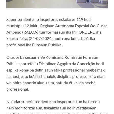
Superitendente no inspetores eskolares 119 husi
munisípiu 12 inklui Regiaun Autónoma Espesial Oe-Cusse
Ambeno (RAEOA) tuir formasaun iha INFORDEPE, iha
kuarta-feira, (24/07/2024) hodi rona kona-ba étika
profisional iha Funsaun Públika.
Orador ba sesaun ne’e Komisáriu Komisaun Funsaun
Públika portefoliu Disiplinar, Agapito da Conceição hodi
esplika kona-ba definisaun étika professional ne’ebé mak
liu husi jestu ko’alia, hahalok, disiplina professor sira nian
wainhira hanorin alunu sira, hatudu étika ida ne’ebé
professional.
Nu’udar superintendente ho inspetores tun ba terenu
halo monitorizasaun, fiskalizasaun no investigasaun