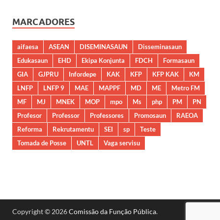
MARCADORES
aifaesa
ASEAN
DISEMINASAUN
Disseminasaun
Edukasaun
EHD
Ekipa Konjunta
FDCH
Formasaun
GIA
GJPRU
Infordepe
KAK
KFP
KFP KAK
KM
LNFP
LNFP 9
MAE
MAPPF
MD
ME
Metro FM
MF
MJ
MNEK
MOP
mpo
Ms
php
PM
PN
Profesor
Professor
Professores
Promosaun
RAEOA
Reforma
Rekrutamentu
SEI
sp
Teste
Tomada de Posse
UNTL
Vaga servisu
Copyright © 2026
Comissão da Função Pública
.