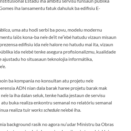
institusional Estadu iha âmbitu servisu funsaun públika
Gomes iha lansamentu fatuk dahuluk ba edifisiu E-
ública
, uma atu hodi serbí ba povu, modelu modernu
amentu la’ós kona-ba ne’e de’it ne’’ebé hatudu vizaun misaun
ezensa edifisiu ida ne’e halore no hatudu mai ita, vizaun
úblika ida ne’ebé tenke asegura profisionalizmu, kualidade
ke ajustadu ho situasaun teknolojia informátika,
e’e.
oin ba kompania no konsultan atu projetu ne’e
perensia ADN nian dala barak haree projetu barak mak
 ne’e la iha dalan seluk, tenke hadia jestaun de servisu
 atu buka realiza enkontru semanal no relatóriu semanal
nua realiza tuir
works schedule
ne’ebé iha.
u nia background rasik no agora nu’udar Ministru ba Obras