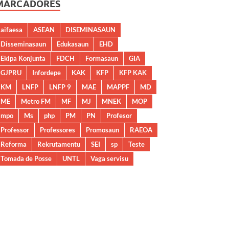
MARCADORES
aifaesa
ASEAN
DISEMINASAUN
Disseminasaun
Edukasaun
EHD
Ekipa Konjunta
FDCH
Formasaun
GIA
GJPRU
Infordepe
KAK
KFP
KFP KAK
KM
LNFP
LNFP 9
MAE
MAPPF
MD
ME
Metro FM
MF
MJ
MNEK
MOP
mpo
Ms
php
PM
PN
Profesor
Professor
Professores
Promosaun
RAEOA
Reforma
Rekrutamentu
SEI
sp
Teste
Tomada de Posse
UNTL
Vaga servisu