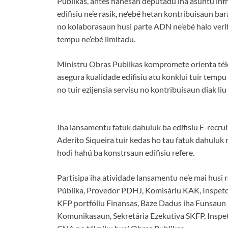
Públikas, antes hanesan deputadu iha asuntu infr
edifisiu ne’e rasik, ne’ebé hetan kontribuisaun b
no kolaborasaun husi parte ADN ne’ebé halo veri
tempu ne’ebé limitadu.
Ministru Obras Publikas kompromete orienta tékn
asegura kualidade edifisiu atu konklui tuir tempu 
no tuir ezijensia servisu no kontribuisaun diak liu
Iha lansamentu fatuk dahuluk ba edifisiu E-recru
Aderito Siqueira tuir kedas ho tau fatuk dahuluk
hodi hahú ba konstrsaun edifisiu refere.
Partisipa iha atividade lansamentu ne’e mai husi
Públika, Provedor PDHJ, Komisáriu KAK, Inspetor
KFP portfóliu Finansas, Baze Dadus iha Funsaun
Komunikasaun, Sekretária Ezekutiva SKFP, Inspet