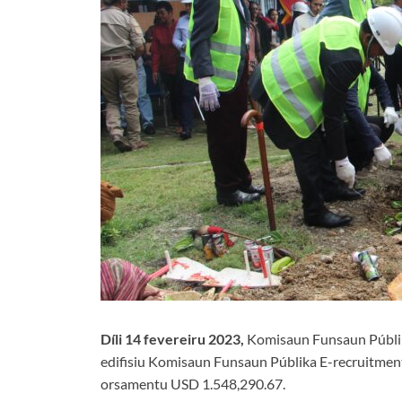
Díli 14 fevereiru 2023,
Komisaun Funsaun Públik
edifisiu Komisaun Funsaun Públika E-recruitment 
orsamentu USD 1.548,290.67.