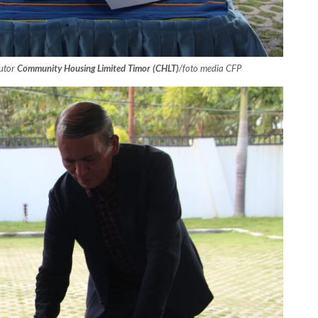
utor
Community Housing Limited Timor (CHLT)
/foto media CFP