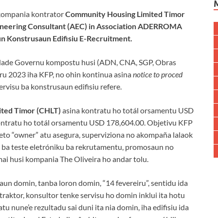
 kompania kontrator
Community Housing Limited Timor
eering Consultant (AEC) in Association ADERROMA
n Konstrusaun Edifisiu E-Recruitment.
dade Governu kompostu husi (ADN, CNA, SGP, Obras
eiru 2023 iha KFP, no ohin kontinua asina
notice to proced
ervisu ba konstrusaun edifisiu refere.
ited Timor (CHLT)
asina kontratu ho totál orsamentu USD
ontratu ho totál orsamentu USD 178,604.00. Objetivu KFP
eto “owner” atu asegura, superviziona no akompaña lalaok
a ba teste eletróniku ba rekrutamentu, promosaun no
ai husi kompania The Oliveira ho andar tolu.
un domin, tanba loron domin, “14 fevereiru”, sentidu ida
raktor, konsultor tenke servisu ho domin inklui ita hotu
 nune’e rezultadu sai duni ita nia domin, iha edifisiu ida