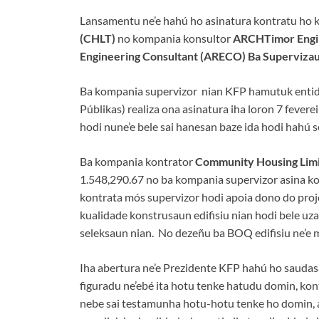
Lansamentu ne’e hahú ho asinatura kontratu ho
(CHLT)
no kompania konsultor
ARCHTimor Engin
Engineering Consultant (ARECO) Ba Supervizau
Ba kompania supervizor nian KFP hamutuk enti
Públikas) realiza ona asinatura iha loron 7 fever
hodi nune’e bele sai hanesan baze ida hodi hahú s
Ba kompania kontrator
Community Housing Lim
1.548,290.67 no ba kompania supervizor asina k
kontrata mós supervizor hodi apoia dono do proj
kualidade konstrusaun edifisiu nian hodi bele uz
seleksaun nian. No dezeñu ba BOQ edifisiu ne’e m
Iha abertura ne’e Prezidente KFP hahú ho saudasa
figuradu ne’ebé ita hotu tenke hatudu domin, kont
nebe sai testamunha hotu-hotu tenke ho domin, atu