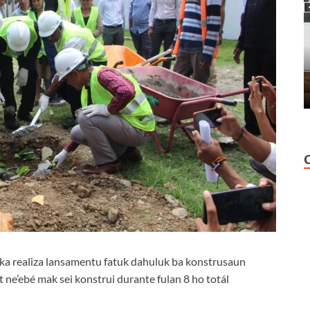
a realiza lansamentu fatuk dahuluk ba konstrusaun
ne’ebé mak sei konstrui durante fulan 8 ho totál