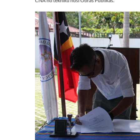
CNA no tékniku husi Obras Publikas.