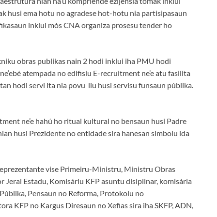
aestrutura nian ha’u kompriende ezijensia tomak inklui
arak husi ema hotu no agradese hot-hotu nia partisipasaun
fikasaun inklui mós CNA organiza prosesu tender ho
iku obras publikas nain 2 hodi inklui iha PMU hodi
ne’ebé atempada no edifisiu E-recruitment ne’e atu fasilita
 tan hodi servi ita nia povu liu husi servisu funsaun públika.
itment ne’e hahú ho ritual kultural no bensaun husi Padre
 nian husi Prezidente no entidade sira hanesan simbolu ida
 reprezentante vise Primeiru-Ministru, Ministru Obras
 Jeral Estadu, Komisáriu KFP asuntu disiplinar, komisária
 Públika, Pensaun no Reforma, Protokolu no
ora KFP no Kargus Diresaun no Xefias sira iha SKFP, ADN,