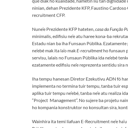
que diak ho kualidade, hametin liu tan dignidade 
ninian, dehan Prezidente KFP, Faustino Cardoso 
recruitment CFP.
Nune’e Prezidente KFP hateten,
casa da Função P
minimalis, edifisiu ne’e atu haree kona-ba rekrut
Estadu nian ba iha Funsaun Públika. Ezatamente pr
ne’ebé mak ita la’o mak
E-recruitment
ho funsaun p
servisu, lalais no Funsaun Públika ida ne’ebé ten
ezatamente edifisiu ne’e reprezenta sentidu sira n
Iha tempu hanesan Diretor Ezekutivu ADN fó han
implementa no termina tuir tempu, tanba tuir es
aplika tuir tempu ne’ebé, tanba ne’e atu realiza ida
“Project Management”. No sujere ba projetu nain
ho kompania konstruktor no konsultan sira, konti
Wainhira ita temi liafuan E-Recruitment ne’e ha’