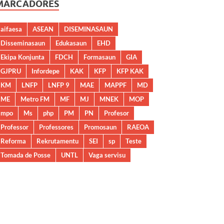
MARCADORES
aifaesa
ASEAN
DISEMINASAUN
Disseminasaun
Edukasaun
EHD
Ekipa Konjunta
FDCH
Formasaun
GIA
GJPRU
Infordepe
KAK
KFP
KFP KAK
KM
LNFP
LNFP 9
MAE
MAPPF
MD
ME
Metro FM
MF
MJ
MNEK
MOP
mpo
Ms
php
PM
PN
Profesor
Professor
Professores
Promosaun
RAEOA
Reforma
Rekrutamentu
SEI
sp
Teste
Tomada de Posse
UNTL
Vaga servisu