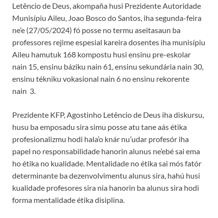
Letêncio de Deus, akompaña husi Prezidente Autoridade
Munisípiu Aileu, Joao Bosco do Santos, iha segunda-feira
ne’e (27/05/2024) fó posse no termu aseitasaun ba
professores rejime espesial kareira dosentes iha munisípiu
Aileu hamutuk 168 kompostu husi ensinu pre-eskolar
nain 15, ensinu báziku nain 61, ensinu sekundária nain 30,
ensinu tékniku vokasional nain 6 no ensinu rekorente
nain 3.
Prezidente KFP, Agostinho Letêncio de Deus iha diskursu,
husu ba emposadu sira simu posse atu tane aás étika
profesionalizmu hodi hala’o knár nu’udar profesór iha
papel no responsabilidade hanorin alunus ne’ebé sai ema
ho étika no kualidade. Mentalidade no étika sai mós fatór
determinante ba dezenvolvimentu alunus sira, hahú husi
kualidade profesores sira nia hanorin ba alunus sira hodi
forma mentalidade étika disiplina.