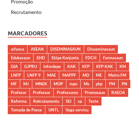
Promoção
Recrutamento
MARCADORES
aifaesa
ASEAN
DISEMINASAUN
Disseminasaun
Edukasaun
EHD
Ekipa Konjunta
FDCH
Formasaun
GIA
GJPRU
Infordepe
KAK
KFP
KFP KAK
KM
LNFP
LNFP 9
MAE
MAPPF
MD
ME
Metro FM
MF
MJ
MNEK
MOP
mpo
Ms
php
PM
PN
Profesor
Professor
Professores
Promosaun
RAEOA
Reforma
Rekrutamentu
SEI
sp
Teste
Tomada de Posse
UNTL
Vaga servisu