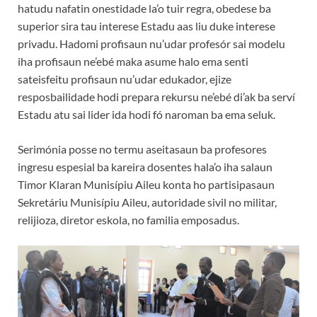
hatudu nafatin onestidade la’o tuir regra, obedese ba
superior sira tau interese Estadu aas liu duke interese
privadu. Hadomi profisaun nu’udar profesór sai modelu
iha profisaun ne’ebé maka asume halo ema senti
sateisfeitu profisaun nu’udar edukador, ejize
resposbailidade hodi prepara rekursu ne’ebé di’ak ba serví
Estadu atu sai lider ida hodi fó naroman ba ema seluk.
Serimónia posse no termu aseitasaun ba profesores
ingresu espesial ba kareira dosentes hala’o iha salaun
Timor Klaran Munisípiu Aileu konta ho partisipasaun
Sekretáriu Munisípiu Aileu, autoridade sivil no militar,
relijioza, diretor eskola, no familia emposadus.