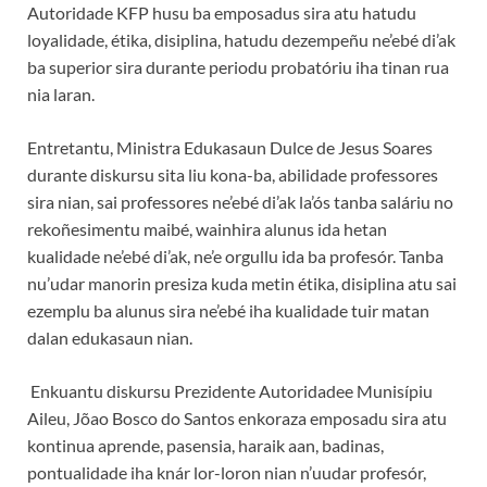
Autoridade KFP husu ba emposadus sira atu hatudu
loyalidade, étika, disiplina, hatudu dezempeñu ne’ebé di’ak
ba superior sira durante periodu probatóriu iha tinan rua
nia laran.
Entretantu, Ministra Edukasaun Dulce de Jesus Soares
durante diskursu sita liu kona-ba, abilidade professores
sira nian, sai professores ne’ebé di’ak la’ós tanba saláriu no
rekoñesimentu maibé, wainhira alunus ida hetan
kualidade ne’ebé di’ak, ne’e orgullu ida ba profesór. Tanba
nu’udar manorin presiza kuda metin étika, disiplina atu sai
ezemplu ba alunus sira ne’ebé iha kualidade tuir matan
dalan edukasaun nian.
Enkuantu diskursu Prezidente Autoridadee Munisípiu
Aileu, Jõao Bosco do Santos enkoraza emposadu sira atu
kontinua aprende, pasensia, haraik aan, badinas,
pontualidade iha knár lor-loron nian n’uudar profesór,