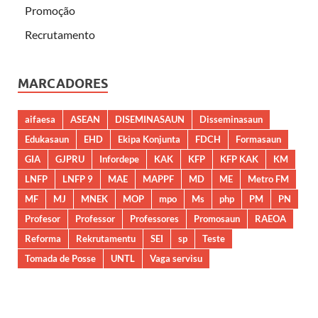
Promoção
Recrutamento
MARCADORES
aifaesa
ASEAN
DISEMINASAUN
Disseminasaun
Edukasaun
EHD
Ekipa Konjunta
FDCH
Formasaun
GIA
GJPRU
Infordepe
KAK
KFP
KFP KAK
KM
LNFP
LNFP 9
MAE
MAPPF
MD
ME
Metro FM
MF
MJ
MNEK
MOP
mpo
Ms
php
PM
PN
Profesor
Professor
Professores
Promosaun
RAEOA
Reforma
Rekrutamentu
SEI
sp
Teste
Tomada de Posse
UNTL
Vaga servisu