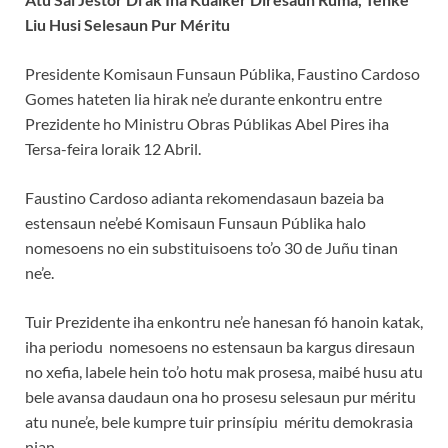
Liu Husi Selesaun Pur Méritu
Presidente Komisaun Funsaun Públika, Faustino Cardoso
Gomes hateten lia hirak ne’e durante enkontru entre
Prezidente ho Ministru Obras Públikas Abel Pires iha
Tersa-feira loraik 12 Abril.
Faustino Cardoso adianta rekomendasaun bazeia ba
estensaun ne’ebé Komisaun Funsaun Públika halo
nomesoens no ein substituisoens to’o 30 de Juñu tinan
ne’e.
Tuir Prezidente iha enkontru ne’e hanesan fó hanoin katak,
iha periodu nomesoens no estensaun ba kargus diresaun
no xefia, labele hein to’o hotu mak prosesa, maibé husu atu
bele avansa daudaun ona ho prosesu selesaun pur méritu
atu nune’e, bele kumpre tuir prinsípiu méritu demokrasia
nian.