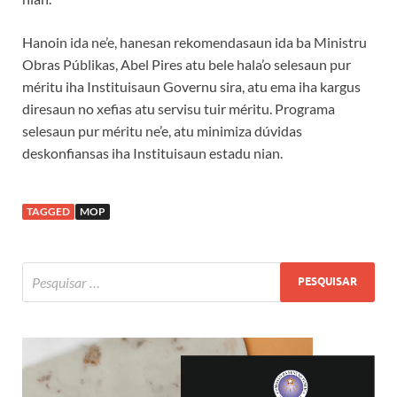
Hanoin ida ne’e, hanesan rekomendasaun ida ba Ministru
Obras Públikas, Abel Pires atu bele hala’o selesaun pur
méritu iha Instituisaun Governu sira, atu ema iha kargus
diresaun no xefias atu servisu tuir méritu. Programa
selesaun pur méritu ne’e, atu minimiza dúvidas
deskonfiansas iha Instituisaun estadu nian.
TAGGED
MOP