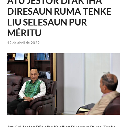
ATU JESTOR DI’AK IHA
DIRESAUN RUMA TENKE
LIU SELESAUN PUR
MÉRITU
12 de abril de 2022
Atu Sai Jestor Di’ak Iha Kualker Diresaun Ruma, Tenke