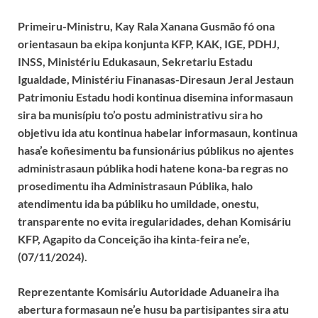
Primeiru-Ministru, Kay Rala Xanana Gusmão fó ona
orientasaun ba ekipa konjunta KFP, KAK, IGE, PDHJ,
INSS, Ministériu Edukasaun, Sekretariu Estadu
Igualdade, Ministériu Finanasas-Diresaun Jeral Jestaun
Patrimoniu Estadu hodi kontinua disemina informasaun
sira ba munisípiu to’o postu administrativu sira ho
objetivu ida atu kontinua habelar informasaun, kontinua
hasa’e koñesimentu ba funsionárius públikus no ajentes
administrasaun públika hodi hatene kona-ba regras no
prosedimentu iha Administrasaun Públika, halo
atendimentu ida ba públiku ho umildade, onestu,
transparente no evita iregularidades, dehan Komisáriu
KFP, Agapito da Conceição iha kinta-feira ne’e,
(07/11/2024).
Reprezentante Komisáriu Autoridade Aduaneira iha
abertura formasaun ne’e husu ba partisipantes sira atu