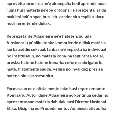
aproveita loron rua ne’e akompaña hodi aprende buat
ruma husi materia ne’ebé orador sira aprezenta, saida
mak imi ladún apar, husu atu orador sira esplika klaru
hodi imi entende didiak.
Reprezetante Aduaneira ne’e hateten, nu’udar
funsionáriu públiku tenke kompriende didiak matéria
lae ba asédiu seksual, tanba ne’e impaktu ba individual
no Instituisaun, no matéria kona-ba seguransa sosial,
presiza hatene hatene kona-ba reforma obrigatoriu,
mate, tratamentu saúde, vellise no invalidez presiza
hatene ninia prosesu sira.
Formasaun ne’e ofisialmente loke husi reprezentante
Komisáriu Autoridade Aduaneira no kontinua kedas ho
aprezentasaun matéria dahuluk husi Diretor Nasional
Étika, Disiplina no Prodedimentus Administrativus iha