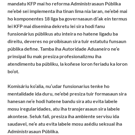
mandatu KFP mai ho reforma Administrasaun Públika
ne’ebé sei implementa iha tinan lima nia laran, ne’ebé mai
ho komponentes 18 liga ba governasaun di’ak ein termus
lei KFP mai disemina dekretu lei sira hodi fanu
funsionárius públikus atu inteira no hatene ligadu ba
direitu, deveres no proibisaun sira tuir estatutu funsaun
públika define. Tamba iha Autoridade Aduaneiro ne’e
prinsipal liu mak presiza profesionalizmu iha
atendimentu ba públiku, la koñese loron feriadu ka loron
bo’ot.
Komisáriu ko’alia, nu’udar funsionarius tenke ho
mentalidade ida duru, ne’ebé presiza tuir formasaun sira
hanesan ne’e hodi hatene bandu sira atu evita labele
mosu iregularidades, atu iha transjerasaun sira labele
akontese. Seluk fali, presiza iha ambiente servisu ida
saudavel, ne’e atu evita labele mosu asédiu seksual iha
Administrasaun Públika.