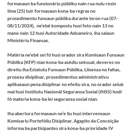
formasaun ba funsionáriu públiku nain rua nulu resin
lima (25) tuir formasaun kona-ba regras no
prosedimentu funsaun públika durante loron rua (07-
08/11/2024), ne’ebé kompostu husi feto nain 13 no
mane nain 12 husi Autoridade Aduaneiro, iha salaun
Ministériu Finansas.
Matéria ne’ebé sei fó husi orador sira Komisaun Funsaun
Públika (KFP) nian kona-ba asédiu seksual, deveres no
direitu iha Estatutu Funsaun Públika, Llisensa no faltas,
prosesu disiplinar, prosedimentus administrativu
aplikasaun pena disiplinar no efeitu sira, no orador seluk
mai husi Institutu Nasionál Seguransa Sosial (INSS) hodi
fó materia kona-ba lei seguransa sosial nian.
Iha abertura formasaun ne’e liu husi intervensaun
Komisariu Portefóliu Disiplinar, Agapito da Conceição
informa ba partisipantes sira kona-ba prioridade IV