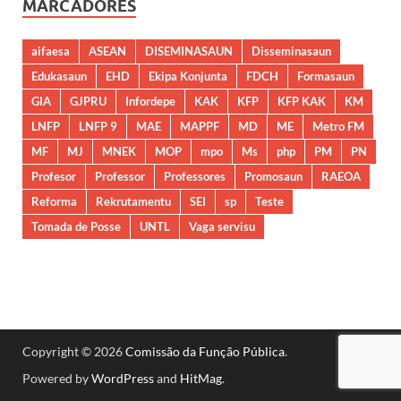
MARCADORES
aifaesa
ASEAN
DISEMINASAUN
Disseminasaun
Edukasaun
EHD
Ekipa Konjunta
FDCH
Formasaun
GIA
GJPRU
Infordepe
KAK
KFP
KFP KAK
KM
LNFP
LNFP 9
MAE
MAPPF
MD
ME
Metro FM
MF
MJ
MNEK
MOP
mpo
Ms
php
PM
PN
Profesor
Professor
Professores
Promosaun
RAEOA
Reforma
Rekrutamentu
SEI
sp
Teste
Tomada de Posse
UNTL
Vaga servisu
Copyright © 2026
Comissão da Função Pública
.
Powered by
WordPress
and
HitMag
.