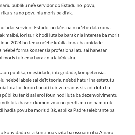
onáriu públiku ne’e servidor do Estadu no povu,
riku sira no povu nia moris ba di’ak.
 nu’udar servidor Estadu no la’ós nain ne’ebé dala ruma
ak maibé, lori surik hodi luta ba barak nia interese ba moris
inan 2024 ho tema ne’ebé ko’alia kona-ba unidade
ka ne’ebé forma konsensia profesional atu sai hanesan
 moris tuir ema barak nia lala’ok sira.
nsaun públika, onestidade, integridade, kompeténsia,
u ne’ebé labele sai de’it teoria, ne’ebé hatur iha estatutu
ia luta lor-loron banati tuir veteranus sira nia luta ba
 públiku tenki sai eroi foun hodi luta ba dezenvolvimentu
hamrik luta hasoru komunizmu no perdizmu no hamutuk
i hadia povu ba moris di’ak, esplika Padre selebrante ba
o konvidadu sira kontinua vizita ba ossuáriu iha Ainaro