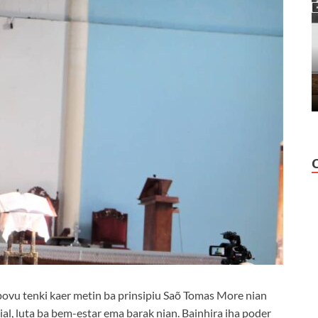
povu tenki kaer metin ba prinsipiu Saõ Tomas More nian
ial, luta ba bem-estar ema barak nian. Bainhira iha poder