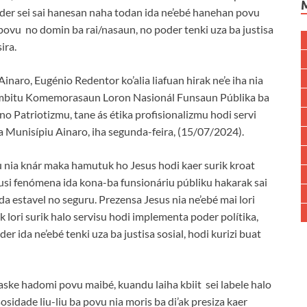
der sei sai hanesan naha todan ida ne’ebé hanehan povu
ovu no domin ba rai/nasaun, no poder tenki uza ba justisa
sira.
aro, Eugénio Redentor ko’alia liafuan hirak ne’e iha nia
 ámbitu Komemorasaun Loron Nasionál Funsaun Públika ba
o Patriotizmu, tane ás étika profisionalizmu hodi servi
Munisípiu Ainaro, iha segunda-feira, (15/07/2024).
 nia knár maka hamutuk ho Jesus hodi kaer surik kroat
husi fenómena ida kona-ba funsionáriu públiku hakarak sai
da estavel no seguru. Prezensa Jesus nia ne’ebé mai lori
k lori surik halo servisu hodi implementa poder polítika,
r ida ne’ebé tenki uza ba justisa sosial, hodi kurizi buat
aske hadomi povu maibé, kuandu laiha kbiit sei labele halo
idade liu-liu ba povu nia moris ba di’ak presiza kaer