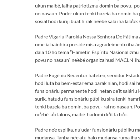
ukun maibé, laiha patriotizmu domin ba povu, po
no nasaun. Poder ukun tenki bazeia ba domin ba p
sosial hodi kuriji buat hirak ne’ebé sala iha lala’ok 
Padre Vigariu Parokia Nossa Senhora De Fátima Ain
omelia bainhira preside misa agradeimentu iha
dala 10 ho tema “Hametin Espíritu Nasionalizmu n
povu no nasaun” ne’ebé organiza husi MACLN iha 
Padre Eugénio Redentor hateten, servidor Estadu
hodi luta ba bem-estar ema barak nian, hodi sai 
funsionáriu permanente hodi hetan de’it saláriu i
surik, hatudu funsionáriu públiku sira tenki hamri
tenki bazeia ba domin, ba povu- rai no nasaun. Pode
ne’ebé la’o laloos, maibé hadomi de’it la to’o.
Padre ne’e esplika, nu’udar funsionáriu públiku m
mudansa. Tanba ne’e atu halo mudansa ruma iha sos