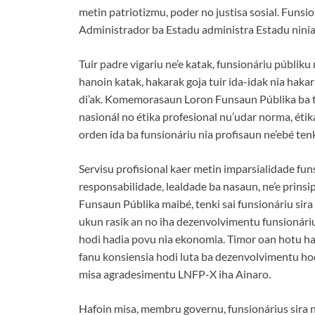
metin patriotizmu, poder no justisa sosial. Funsi
Administrador ba Estadu administra Estadu ninia 
Tuir padre vigariu ne’e katak, funsionáriu públiku
hanoin katak, hakarak goja tuir ida-idak nia hakar
di’ak. Komemorasaun Loron Funsaun Públika ba t
nasionál no étika profesional nu’udar norma, éti
orden ida ba funsionáriu nia profisaun ne’ebé tenki
Servisu profisional kaer metin imparsialidade fu
responsabilidade, lealdade ba nasaun, ne’e prinsipi
Funsaun Públika maibé, tenki sai funsionáriu sira n
ukun rasik an no iha dezenvolvimentu funsionáriu
hodi hadia povu nia ekonomia. Timor oan hotu 
fanu konsiensia hodi luta ba dezenvolvimentu hod
misa agradesimentu LNFP-X iha Ainaro.
Hafoin misa, membru governu, funsionárius sira n