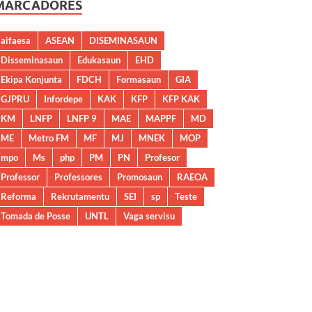
MARCADORES
aifaesa
ASEAN
DISEMINASAUN
Disseminasaun
Edukasaun
EHD
Ekipa Konjunta
FDCH
Formasaun
GIA
GJPRU
Infordepe
KAK
KFP
KFP KAK
KM
LNFP
LNFP 9
MAE
MAPPF
MD
ME
Metro FM
MF
MJ
MNEK
MOP
mpo
Ms
php
PM
PN
Profesor
Professor
Professores
Promosaun
RAEOA
Reforma
Rekrutamentu
SEI
sp
Teste
Tomada de Posse
UNTL
Vaga servisu