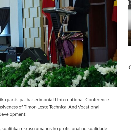
a partisipa iha serimónia II International Conference
usiveness of Timor-Leste Technical And Vocational
Development.
, kualifika rekrusu umanus ho profisional no kualidade