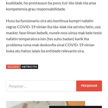
kualidade, ho prestasaun ba povu tuir ida-idak nia area
kompetensia grau responsabilidade.
Husu ba funsionariu sira atu kontinua kumpri nafatin
regras COVID-19 ninian iha ida-idak nia servisu fatin, uza
masker, fase liman bebeik, nune’e mos oinsa mak bele teste
nafatin temperatura isin (tes suhu badan) karik iha
problema ruma mak deskonfia sinal COVID-19 ninian
buka atu hatoo lalais ba entidade relevante sira.
TAGGED
METRO FM