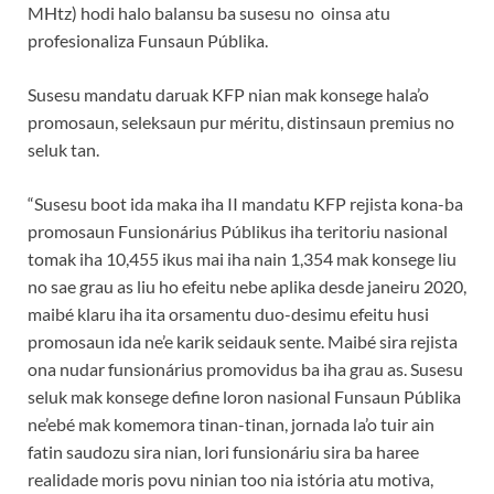
MHtz) hodi halo balansu ba susesu no oinsa atu
profesionaliza Funsaun Públika.
Susesu mandatu daruak KFP nian mak konsege hala’o
promosaun, seleksaun pur méritu, distinsaun premius no
seluk tan.
“Susesu boot ida maka iha II mandatu KFP rejista kona-ba
promosaun Funsionárius Públikus iha teritoriu nasional
tomak iha 10,455 ikus mai iha nain 1,354 mak konsege liu
no sae grau as liu ho efeitu nebe aplika desde janeiru 2020,
maibé klaru iha ita orsamentu duo-desimu efeitu husi
promosaun ida ne’e karik seidauk sente. Maibé sira rejista
ona nudar funsionárius promovidus ba iha grau as. Susesu
seluk mak konsege define loron nasional Funsaun Públika
ne’ebé mak komemora tinan-tinan, jornada la’o tuir ain
fatin saudozu sira nian, lori funsionáriu sira ba haree
realidade moris povu ninian too nia istória atu motiva,