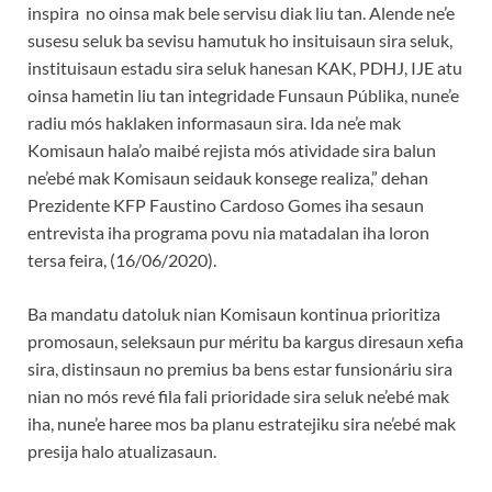
inspira no oinsa mak bele servisu diak liu tan. Alende ne’e
susesu seluk ba sevisu hamutuk ho insituisaun sira seluk,
instituisaun estadu sira seluk hanesan KAK, PDHJ, IJE atu
oinsa hametin liu tan integridade Funsaun Públika, nune’e
radiu mós haklaken informasaun sira. Ida ne’e mak
Komisaun hala’o maibé rejista mós atividade sira balun
ne’ebé mak Komisaun seidauk konsege realiza,” dehan
Prezidente KFP Faustino Cardoso Gomes iha sesaun
entrevista iha programa povu nia matadalan iha loron
tersa feira, (16/06/2020).
Ba mandatu datoluk nian Komisaun kontinua prioritiza
promosaun, seleksaun pur méritu ba kargus diresaun xefia
sira, distinsaun no premius ba bens estar funsionáriu sira
nian no mós revé fila fali prioridade sira seluk ne’ebé mak
iha, nune’e haree mos ba planu estratejiku sira ne’ebé mak
presija halo atualizasaun.