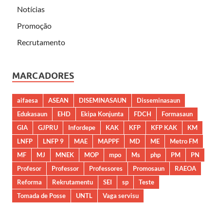
Notícias
Promoção
Recrutamento
MARCADORES
aifaesa
ASEAN
DISEMINASAUN
Disseminasaun
Edukasaun
EHD
Ekipa Konjunta
FDCH
Formasaun
GIA
GJPRU
Infordepe
KAK
KFP
KFP KAK
KM
LNFP
LNFP 9
MAE
MAPPF
MD
ME
Metro FM
MF
MJ
MNEK
MOP
mpo
Ms
php
PM
PN
Profesor
Professor
Professores
Promosaun
RAEOA
Reforma
Rekrutamentu
SEI
sp
Teste
Tomada de Posse
UNTL
Vaga servisu