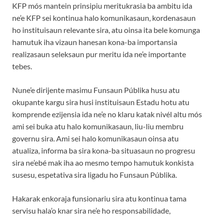
KFP mós mantein prinsipiu meritukrasia ba ambitu ida
ne’e KFP sei kontinua halo komunikasaun, kordenasaun
ho instituisaun relevante sira, atu oinsa ita bele komunga
hamutuk iha vizaun hanesan kona-ba importansia
realizasaun seleksaun pur meritu ida ne’e importante
tebes.
Nune’e dirijente masimu Funsaun Públika husu atu
okupante kargu sira husi instituisaun Estadu hotu atu
komprende ezijensia ida ne’e no klaru katak nivél altu mós
ami sei buka atu halo komunikasaun, liu-liu membru
governu sira. Ami sei halo komunikasaun oinsa atu
atualiza, informa ba sira kona-ba situasaun no progresu
sira ne’ebé mak iha ao mesmo tempo hamutuk konkista
susesu, espetativa sira ligadu ho Funsaun Públika.
Hakarak enkoraja funsionariu sira atu kontinua tama
servisu hala’o knar sira ne’e ho responsabilidade,