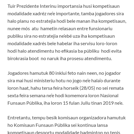
Tuir Prezidente Interinu importansia husi kompetisaun
modalidade xadréz ne’e importante, tamba jogadores sira
halo planu no estratejia hodi bele manan iha kompetisaun,
nunee mós atu hametin relasaun entre funsionariu
publiku sira no estratejia ne’ebé uza iha kompetisaun
modalidade xadrés bele habelar iha servisu loro-loron
hodi halo atendimentu ho efikasia ba públiku hodi evita
birokrasia boot no naruk iha prosesu atendimentu.
Jogadores hamutuk 80 inklui feto nain neen, no jogador
sira mai husi ministeriu hotu no jogo ne’e hala’o durante
loron haat, hahu tersa feira horseik (28/05) no sei remata
sexta feira semana ne’e hodi komemora loron Nasional
Funsaun Públika, iha loron 15 fulan Jullu tinan 2019 ne’e.
Entretantu, tempu besik komisaun organizadora hamutuk
ho Komisaun Funsaun Públika sei kontinua lansa
kompetisaun desportu modalidade badminton no tenis