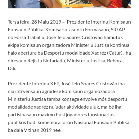
Tersa feira, 28 Maiu 2019
–
Prezidente Interinu Komisaun
Funsaun Públika, Komisariu asuntu Formasaun, SIGAP
no Forsa Traballu, José Telo Soares Cristovão hamutuk
ekipa komisaun organizadora Ministeriu Justisa kontinua
halo abertura ba Desportu modalidade Xadréz (Catur), iha
diresaun Rejistu Notariadu, Ministeriu Justisa, Bebora,
Dili.
Prezidente Interinu KFP, José Telo Soares Cristovão iha
nia intrvensaun agradese komisaun organiozadora
Ministeriu Justisa tamba konsege envolve mós desportu
modalidade xadréz nu’udar aktividade uluk, maibé iha
partisipasaun maximu husi jogadores funsionarius
publikus hodi komemora loron Nasional Funsaun Públika
ba dala V tinan 2019 ne’e.