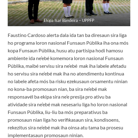
Ekipa Isar Bandeira – UPPFP
Faustino Cardoso alerta dala ida tan ba diresaun sira liga
ho programa loron nasional Funsaun Públika iha ona mós
kopa Funsaun Públika, husu atu partisipa hodi hamosu
ambiente ida ne’ebé komemora loron nasional Funsaun
Públika, maibé servisu sira ne’ebé mak iha labele afetadu
ho servisu sira ne’ebé mak iha no atendimentu kontinua
no labele afeta mós ba risku ezekusaun orsamentu ninian
no kona-ba promosaun nian, ba sira ne’ebé mak
responsavél ba ekipa sira ne’e presija pro ativu ba
atividade sira ne’ebé mak nesesariu liga ho loron nasional
Funsaun Públika, liu-liu ba mós preparativus ba
promosaun nian liga ho verifikasaun sira, kondisoens,
rekezitus sira ne’ebé mak iha oinsa atu tama ba prosesu
implementasaun promosaun ninian.