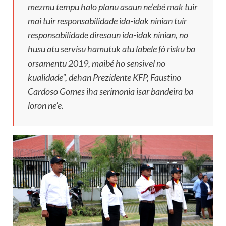
mezmu tempu halo planu asaun ne’ebé mak tuir
mai tuir responsabilidade ida-idak ninian tuir
responsabilidade diresaun ida-idak ninian, no
husu atu servisu hamutuk atu labele fó risku ba
orsamentu 2019, maibé ho sensivel no
kualidade”, dehan Prezidente KFP, Faustino
Cardoso Gomes iha serimonia isar bandeira ba
loron ne’e.