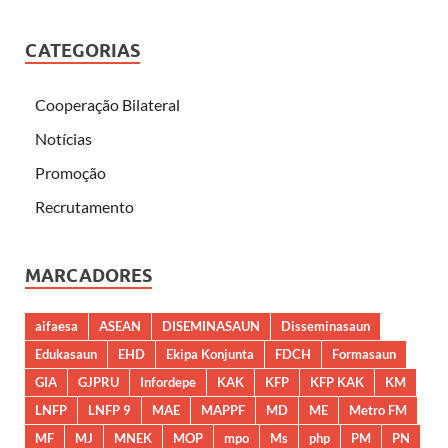
CATEGORIAS
Cooperação Bilateral
Notícias
Promoção
Recrutamento
MARCADORES
aifaesa
ASEAN
DISEMINASAUN
Disseminasaun
Edukasaun
EHD
Ekipa Konjunta
FDCH
Formasaun
GIA
GJPRU
Infordepe
KAK
KFP
KFP KAK
KM
LNFP
LNFP 9
MAE
MAPPF
MD
ME
Metro FM
MF
MJ
MNEK
MOP
mpo
Ms
php
PM
PN