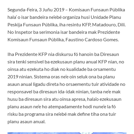
Segunda-Feira, 3 Juñu 2019 – Komisaun Funsaun Públika
hala’ o isar bandeira ne’ebé organiza husi Unidade Planu
Peskija Funsaun Públika, iha resintu KFP, Matadouro, Dili.
No Inspetor ba serimonia isar bandeira mak Prezidente
Komisaun Funsaun Públika, Faustino Cardoso Gomes.
Iha Prezidente KFP nia diskursu fó hanoin ba Diresaun
sira tenki sensivel ba ezekusaun planu anual KFP nian, no
oinsa atu ezekuta ho diak no kualidade ba orsamentu
2019 ninian. Sistema oras ne’e oin seluk ona ba planu
asaun anual ligadu direta ho orsaementu tuir atividade no
responsavel ba diresaun ida-idak ninian, tanba ne’e mak
husu ba diresaun sira atu oinsa apresa, hala’o ezekusaun
planu asaun ne’e ho atempadamente hodi nune’e la fó
risku ba programa sira ne’ebé mak define tiha ona tuir
planu asaun anual.