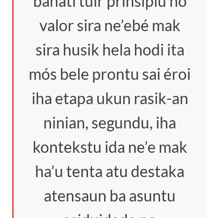
banati tuir prinsípiu no
valor sira ne’ebé mak
sira husik hela hodi ita
mós bele prontu sai éroi
iha etapa ukun rasik-an
ninian, segundu, iha
kontekstu ida ne’e mak
ha’u tenta atu destaka
atensaun ba asuntu