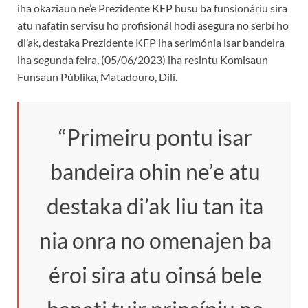
iha okaziaun ne’e Prezidente KFP husu ba funsionáriu sira
atu nafatin servisu ho profisionál hodi asegura no serbí ho
di’ak, destaka Prezidente KFP iha serimónia isar bandeira
iha segunda feira, (05/06/2023) iha resintu Komisaun
Funsaun Públika, Matadouro, Díli.
“Primeiru pontu isar
bandeira ohin ne’e atu
destaka di’ak liu tan ita
nia onra no omenajen ba
éroi sira atu oinsá bele