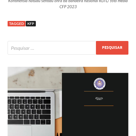
Kontinensia hatudu
s
entidu onra ba bandeira nasionál RDTL/ foto media
CFP 2023
TAGGED
KFP