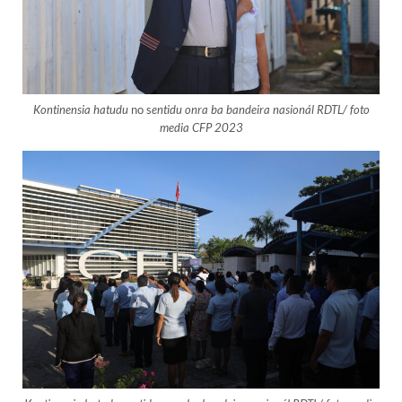
Kontinensia hatudu
no s
entidu onra ba bandeira nasionál RDTL/ foto
media CFP 2023