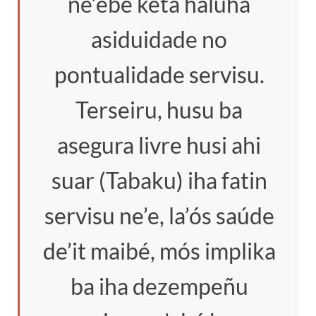
ne’ebé keta haluha
asiduidade no
pontualidade servisu.
Terseiru, husu ba
asegura livre husi ahi
suar (Tabaku) iha fatin
servisu ne’e, la’ós saúde
de’it maibé, mós implika
ba iha dezempeñu