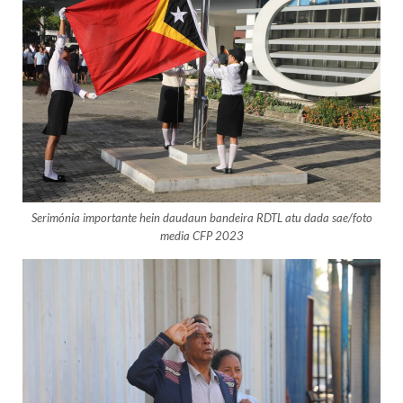
Serimónia importante hein daudaun bandeira RDTL atu dada sae/foto
media CFP 2023