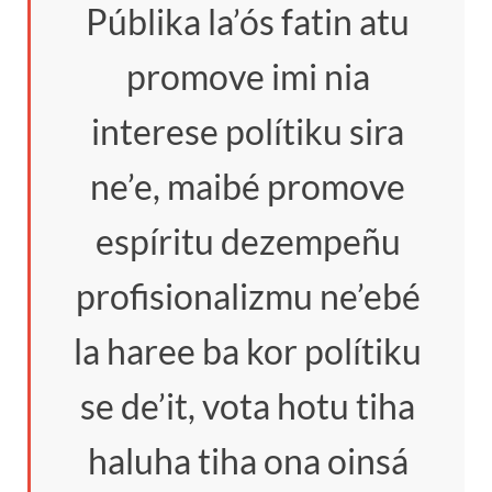
Públika la’ós fatin atu
promove imi nia
interese polítiku sira
ne’e, maibé promove
espíritu dezempeñu
profisionalizmu ne’ebé
la haree ba kor polítiku
se de’it, vota hotu tiha
haluha tiha ona oinsá