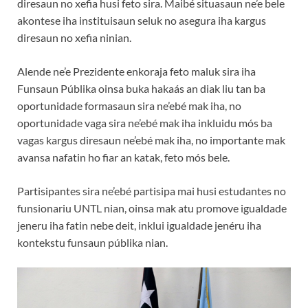
diresaun no xefia husi feto sira. Maibé situasaun ne’e bele
akontese iha instituisaun seluk no asegura iha kargus
diresaun no xefia ninian.
Alende ne’e Prezidente enkoraja feto maluk sira iha
Funsaun Públika oinsa buka hakaás an diak liu tan ba
oportunidade formasaun sira ne’ebé mak iha, no
oportunidade vaga sira ne’ebé mak iha inkluidu mós ba
vagas kargus diresaun ne’ebé mak iha, no importante mak
avansa nafatin ho fiar an katak, feto mós bele.
Partisipantes sira ne’ebé partisipa mai husi estudantes no
funsionariu UNTL nian, oinsa mak atu promove igualdade
jeneru iha fatin nebe deit, inklui igualdade jenéru iha
kontekstu funsaun públika nian.