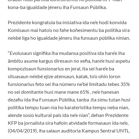
kona-ba igualdade jéneru iha Funsaun Públika.
Prezidente kongratula ba inisiativa ida ne’e hodi konvida
Komisaun mai hato’o no fahe koñesimentu ba polítika sira
ne’ebé liga ho igualdade jéneru iha funsaun públika ninian.
“Evolusaun signifika iha mudansa positiva ida hare’e iha
âmbitu asume kargus diresaun no xefia, hare’e husi aspetu
kompozisaun funsionarius en jeral, ita sei hare’e ba
situasaun ne’ebé ejize atensaun, katak, to’o ohin loron
funsionarius feto sei iha númeru ne’bé limitadu tebes 35%
no sei domitante husi mane mane 65% , ne’e hanesan
dezafiu ida iha Funsaun Públika, tanba .ita simu tutan husi
polítika tempu tuan nia ho karateristika tempu neba nian,
alende sosio kultural país ida ne’e nian”, dehan Prezidente
KFP ba jornalista sira hafoin atvidade formasaun ida ne’e,
(04/04/2019), iha salaun auditoria Kampus Sentral UNTL.