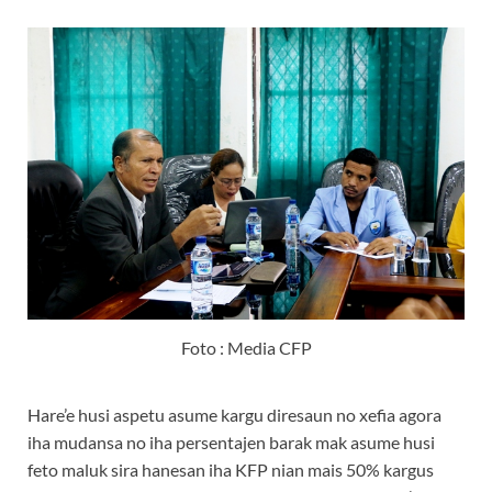
Foto : Media CFP
Hare’e husi aspetu asume kargu diresaun no xefia agora
iha mudansa no iha persentajen barak mak asume husi
feto maluk sira hanesan iha KFP nian mais 50% kargus