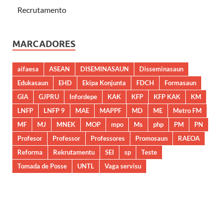
Recrutamento
MARCADORES
aifaesa
ASEAN
DISEMINASAUN
Disseminasaun
Edukasaun
EHD
Ekipa Konjunta
FDCH
Formasaun
GIA
GJPRU
Infordepe
KAK
KFP
KFP KAK
KM
LNFP
LNFP 9
MAE
MAPPF
MD
ME
Metro FM
MF
MJ
MNEK
MOP
mpo
Ms
php
PM
PN
Profesor
Professor
Professores
Promosaun
RAEOA
Reforma
Rekrutamentu
SEI
sp
Teste
Tomada de Posse
UNTL
Vaga servisu