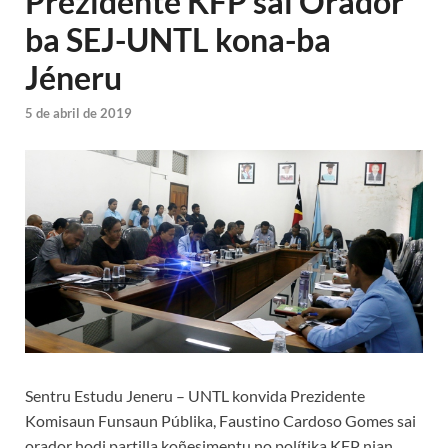
Prezidente KFP sai Orador
ba SEJ-UNTL kona-ba
Jéneru
5 de abril de 2019
Sentru Estudu Jeneru – UNTL konvida Prezidente
Komisaun Funsaun Públika, Faustino Cardoso Gomes sai
orador hodi partilla koñesimentu no polítika KFP nian