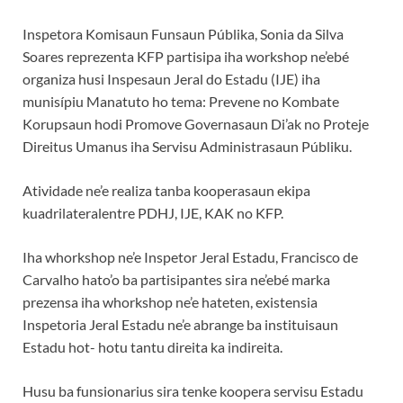
Inspetora Komisaun Funsaun Públika, Sonia da Silva
Soares reprezenta KFP partisipa iha workshop ne’ebé
organiza husi Inspesaun Jeral do Estadu (IJE) iha
munisípiu Manatuto ho tema: Prevene no Kombate
Korupsaun hodi Promove Governasaun Di’ak no Proteje
Direitus Umanus iha Servisu Administrasaun Públiku.
Atividade ne’e realiza tanba kooperasaun ekipa
kuadrilateralentre PDHJ, IJE, KAK no KFP.
Iha whorkshop ne’e Inspetor Jeral Estadu, Francisco de
Carvalho hato’o ba partisipantes sira ne’ebé marka
prezensa iha whorkshop ne’e hateten, existensia
Inspetoria Jeral Estadu ne’e abrange ba instituisaun
Estadu hot- hotu tantu direita ka indireita.
Husu ba funsionarius sira tenke koopera servisu Estadu