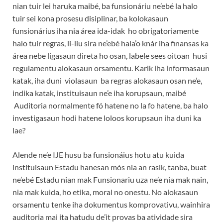
nian tuir lei haruka maibé, ba funsionáriu ne’ebé la halo
tuir sei kona prosesu disiplinar, ba kolokasaun
funsionárius iha nia área ida-idak ho obrigatoriamente
halo tuir regras, li-liu sira ne’ebé hala’o knár iha finansas ka
área nebe ligasaun direta ho osan, labele sees oitoan husi
regulamentu alokasaun orsamentu. Karik iha informasaun
katak, iha duni violasaun ba regras alokasaun osan ne’e,
indika katak, instituisaun ne’e iha korupsaun, maibé
Auditoria normalmente fó hatene no la fo hatene, ba halo
investigasaun hodi hatene loloos korupsaun iha duni ka
lae?
Alende ne’e IJE husu ba funsionáius hotu atu kuida
instituisaun Estadu hanesan mós nia an rasik, tanba, buat
ne’ebé Estadu nian mak Funsionariu uza ne’e nia mak nain,
nia mak kuida, ho etika, moral no onestu. No alokasaun
orsamentu tenke iha dokumentus komprovativu, wainhira
auditoria mai ita hatudu de’it provas ba atividade sira