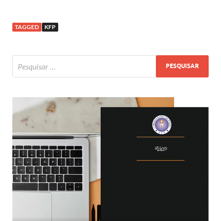
TAGGED
KFP