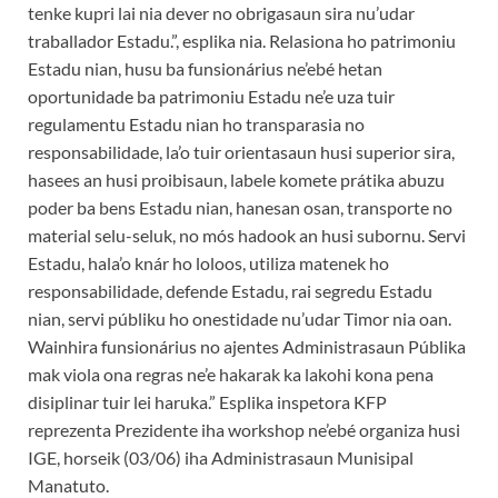
tenke kupri lai nia dever no obrigasaun sira nu’udar
traballador Estadu.”, esplika nia. Relasiona ho patrimoniu
Estadu nian, husu ba funsionárius ne’ebé hetan
oportunidade ba patrimoniu Estadu ne’e uza tuir
regulamentu Estadu nian ho transparasia no
responsabilidade, la’o tuir orientasaun husi superior sira,
hasees an husi proibisaun, labele komete prátika abuzu
poder ba bens Estadu nian, hanesan osan, transporte no
material selu-seluk, no mós hadook an husi subornu. Servi
Estadu, hala’o knár ho loloos, utiliza matenek ho
responsabilidade, defende Estadu, rai segredu Estadu
nian, servi públiku ho onestidade nu’udar Timor nia oan.
Wainhira funsionárius no ajentes Administrasaun Públika
mak viola ona regras ne’e hakarak ka lakohi kona pena
disiplinar tuir lei haruka.” Esplika inspetora KFP
reprezenta Prezidente iha workshop ne’ebé organiza husi
IGE, horseik (03/06) iha Administrasaun Munisipal
Manatuto.