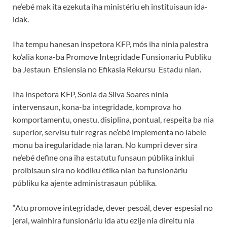
ne’ebé mak ita ezekuta iha ministériu eh instituisaun ida-
idak.
Iha tempu hanesan inspetora KFP, mós iha ninia palestra
ko’alia kona-ba Promove Integridade Funsionariu Publiku
ba Jestaun Efisiensia no Efikasia Rekursu Estadu nian
.
Iha inspetora KFP, Sonia da Silva Soares ninia
intervensaun, kona-ba integridade, komprova ho
komportamentu, onestu, disiplina, pontual, respeita ba nia
superior, servisu tuir regras ne’ebé implementa no labele
monu ba iregularidade nia laran. No kumpri dever sira
ne’ebé define ona iha estatutu funsaun públika inklui
proibisaun sira no kódiku étika nian ba funsionáriu
públiku ka ajente administrasaun públika.
“Atu promove integridade, dever pesoál, dever espesial no
jeral, wainhira funsionáriu ida atu ezije nia direitu nia