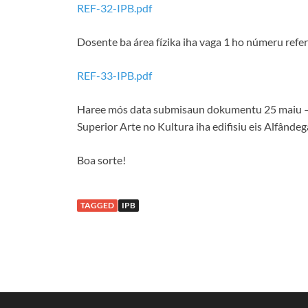
REF-32-IPB.pdf
Dosente ba área fízika iha vaga 1 ho númeru re
REF-33-IPB.pdf
Haree mós data submisaun dokumentu 25 maiu – 14
Superior Arte no Kultura iha edifisiu eis Alfândeg
Boa sorte!
TAGGED
IPB