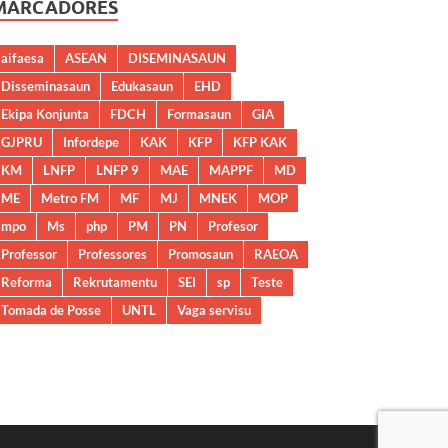
MARCADORES
aifaesa
ASEAN
DISEMINASAUN
Disseminasaun
Edukasaun
EHD
Ekipa Konjunta
FDCH
Formasaun
GIA
GJPRU
Infordepe
KAK
KFP
KFP KAK
KM
LNFP
LNFP 9
MAE
MAPPF
MD
ME
Metro FM
MF
MJ
MNEK
MOP
mpo
Ms
php
PM
PN
Profesor
Professor
Professores
Promosaun
RAEOA
Reforma
Rekrutamentu
SEI
sp
Teste
Tomada de Posse
UNTL
Vaga servisu