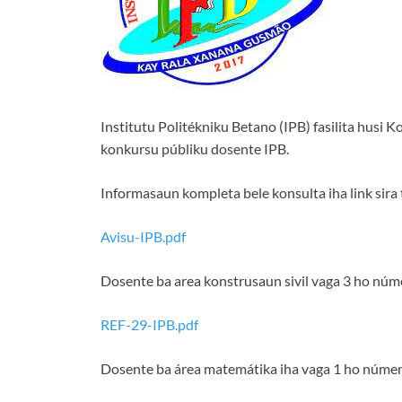
Institutu Politékniku Betano (IPB) fasilita husi 
konkursu públiku dosente IPB.
Informasaun kompleta bele konsulta iha link sira 
Avisu-IPB.pdf
Dosente ba area konstrusaun sivil vaga 3 ho n
REF-29-IPB.pdf
Dosente ba área matemátika iha vaga 1 ho núme