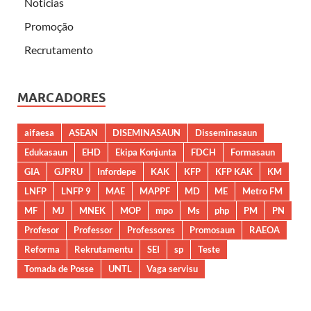
Notícias
Promoção
Recrutamento
MARCADORES
aifaesa
ASEAN
DISEMINASAUN
Disseminasaun
Edukasaun
EHD
Ekipa Konjunta
FDCH
Formasaun
GIA
GJPRU
Infordepe
KAK
KFP
KFP KAK
KM
LNFP
LNFP 9
MAE
MAPPF
MD
ME
Metro FM
MF
MJ
MNEK
MOP
mpo
Ms
php
PM
PN
Profesor
Professor
Professores
Promosaun
RAEOA
Reforma
Rekrutamentu
SEI
sp
Teste
Tomada de Posse
UNTL
Vaga servisu