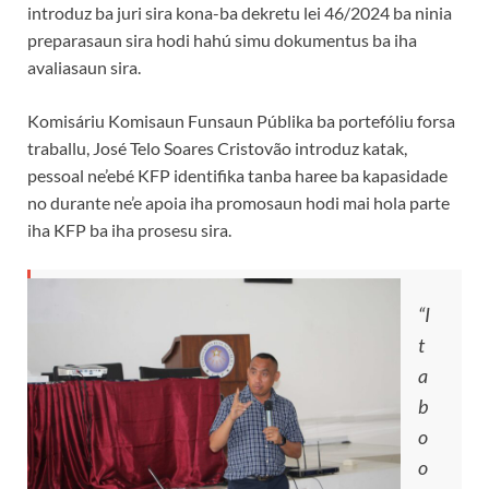
introduz ba juri sira kona-ba dekretu lei 46/2024 ba ninia
preparasaun sira hodi hahú simu dokumentus ba iha
avaliasaun sira.
Komisáriu Komisaun Funsaun Públika ba portefóliu forsa
traballu, José Telo Soares Cristovão introduz katak,
pessoal ne’ebé KFP identifika tanba haree ba kapasidade
no durante ne’e apoia iha promosaun hodi mai hola parte
iha KFP ba iha prosesu sira.
“I
t
a
b
o
o