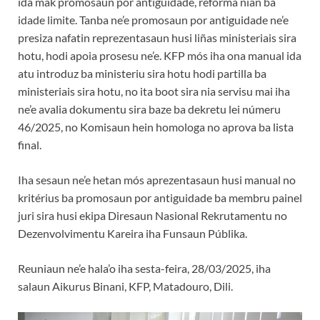
ida mak promosaun por antiguidade, reforma nian ba
idade limite. Tanba ne’e promosaun por antiguidade ne’e
presiza nafatin reprezentasaun husi liñas ministeriais sira
hotu, hodi apoia prosesu ne’e. KFP mós iha ona manual ida
atu introduz ba ministeriu sira hotu hodi partilla ba
ministeriais sira hotu, no ita boot sira nia servisu mai iha
ne’e avalia dokumentu sira baze ba dekretu lei númeru
46/2025, no Komisaun hein homologa no aprova ba lista
final.
Iha sesaun ne’e hetan mós aprezentasaun husi manual no
kritérius ba promosaun por antiguidade ba membru painel
juri sira husi ekipa Diresaun Nasional Rekrutamentu no
Dezenvolvimentu Kareira iha Funsaun Públika.
Reuniaun ne’e hala’o iha sesta-feira, 28/03/2025, iha
salaun Aikurus Binani, KFP, Matadouro, Dili.