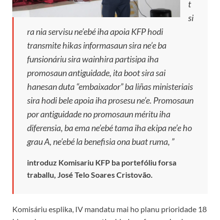
t
si
ra nia servisu ne’ebé iha apoia KFP hodi
transmite hikas informasaun sira ne’e ba
funsionáriu sira wainhira partisipa iha
promosaun antiguidade, ita boot sira sai
hanesan duta “embaixador” ba liñas ministeriais
sira hodi bele apoia iha prosesu ne’e. Promosaun
por antiguidade no promosaun méritu iha
diferensia, ba ema ne’ebé tama iha ekipa ne’e ho
grau A, ne’ebé la benefisia ona buat ruma, ”
introduz Komisariu KFP ba portefóliu forsa
traballu, José Telo Soares Cristovão.
Komisáriu esplika, IV mandatu mai ho planu prioridade 18