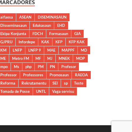
MARCADORES
aifaesa
ASEAN
DISEMINASAUN
Disseminasaun
Edukasaun
EHD
Ekipa Konjunta
FDCH
Formasaun
GIA
GJPRU
Infordepe
KAK
KFP
KFP KAK
KM
LNFP
LNFP 9
MAE
MAPPF
MD
ME
Metro FM
MF
MJ
MNEK
MOP
mpo
Ms
php
PM
PN
Profesor
Professor
Professores
Promosaun
RAEOA
Reforma
Rekrutamentu
SEI
sp
Teste
Tomada de Posse
UNTL
Vaga servisu