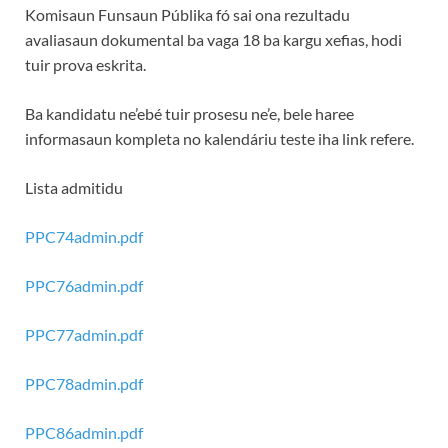
Komisaun Funsaun Públika fó sai ona rezultadu
avaliasaun dokumental ba vaga 18 ba kargu xefias, hodi
tuir prova eskrita.
Ba kandidatu ne’ebé tuir prosesu ne’e, bele haree
informasaun kompleta no kalendáriu teste iha link refere.
Lista admitidu
PPC74admin.pdf
PPC76admin.pdf
PPC77admin.pdf
PPC78admin.pdf
PPC86admin.pdf