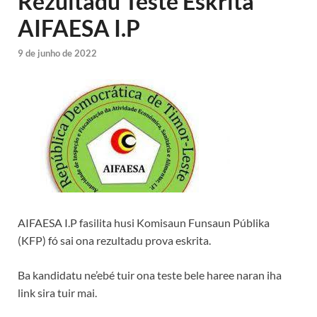
Rezultadu Teste Eskrita
AIFAESA I.P
9 de junho de 2022
AIFAESA I.P fasilita husi Komisaun Funsaun Públika
(KFP) fó sai ona rezultadu prova eskrita.
Ba kandidatu ne’ebé tuir ona teste bele haree naran iha
link sira tuir mai.