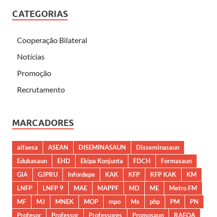
CATEGORIAS
Cooperação Bilateral
Notícias
Promoção
Recrutamento
MARCADORES
aifaesa
ASEAN
DISEMINASAUN
Disseminasaun
Edukasaun
EHD
Ekipa Konjunta
FDCH
Formasaun
GIA
GJPRU
Infordepe
KAK
KFP
KFP KAK
KM
LNFP
LNFP 9
MAE
MAPPF
MD
ME
Metro FM
MF
MJ
MNEK
MOP
mpo
Ms
php
PM
PN
Profesor
Professor
Professores
Promosaun
RAEOA