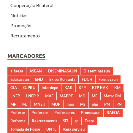
Cooperação Bilateral
Notícias
Promoção
Recrutamento
MARCADORES
aifaesa
ASEAN
DISEMINASAUN
Disseminasaun
Edukasaun
EHD
Ekipa Konjunta
FDCH
Formasaun
GIA
GJPRU
Infordepe
KAK
KFP
KFP KAK
KM
LNFP
LNFP 9
MAE
MAPPF
MD
ME
Metro FM
MF
MJ
MNEK
MOP
mpo
Ms
php
PM
PN
Profesor
Professor
Professores
Promosaun
RAEOA
Reforma
Rekrutamentu
SEI
sp
Teste
Tomada de Posse
UNTL
Vaga servisu