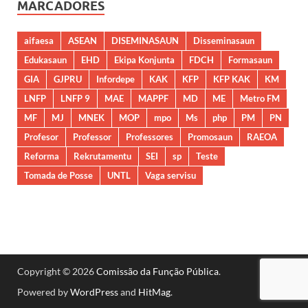
MARCADORES
aifaesa
ASEAN
DISEMINASAUN
Disseminasaun
Edukasaun
EHD
Ekipa Konjunta
FDCH
Formasaun
GIA
GJPRU
Infordepe
KAK
KFP
KFP KAK
KM
LNFP
LNFP 9
MAE
MAPPF
MD
ME
Metro FM
MF
MJ
MNEK
MOP
mpo
Ms
php
PM
PN
Profesor
Professor
Professores
Promosaun
RAEOA
Reforma
Rekrutamentu
SEI
sp
Teste
Tomada de Posse
UNTL
Vaga servisu
Copyright © 2026
Comissão da Função Pública
.
Powered by
WordPress
and
HitMag
.