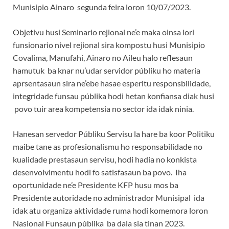
Munisipio Ainaro segunda feira loron 10/07/2023.
Objetivu husi Seminario rejional ne’e maka oinsa lori
funsionario nivel rejional sira kompostu husi Munisipio
Covalima, Manufahi, Ainaro no Aileu halo reflesaun
hamutuk ba knar nu’udar servidor públiku ho materia
aprsentasaun sira ne’ebe hasae esperitu responsbilidade,
integridade funsau públika hodi hetan konfiansa diak husi
povo tuir area kompetensia no sector ida idak ninia.
Hanesan servedor Públiku Servisu la hare ba koor Politiku
maibe tane as profesionalismu ho responsabilidade no
kualidade prestasaun servisu, hodi hadia no konkista
desenvolvimentu hodi fo satisfasaun ba povo. Iha
oportunidade ne’e Presidente KFP husu mos ba
Presidente autoridade no administrador Munisipal ida
idak atu organiza aktividade ruma hodi komemora loron
Nasional Funsaun públika ba dala sia tinan 2023.