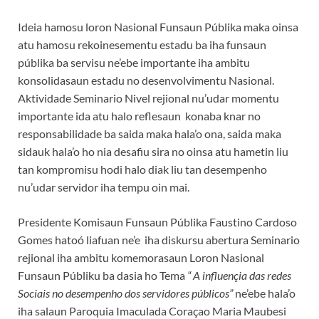
Ideia hamosu loron Nasional Funsaun Públika maka oinsa
atu hamosu rekoinesementu estadu ba iha funsaun
públika ba servisu ne’ebe importante iha ambitu
konsolidasaun estadu no desenvolvimentu Nasional.
Aktividade Seminario Nivel rejional nu’udar momentu
importante ida atu halo reflesaun konaba knar no
responsabilidade ba saida maka hala’o ona, saida maka
sidauk hala’o ho nia desafiu sira no oinsa atu hametin liu
tan kompromisu hodi halo diak liu tan desempenho
nu’udar servidor iha tempu oin mai.
Presidente Komisaun Funsaun Públika Faustino Cardoso
Gomes hatoó liafuan ne’e iha diskursu abertura Seminario
rejional iha ambitu komemorasaun Loron Nasional
Funsaun Públiku ba dasia ho Tema
“ A influençia das redes
Sociais no desempenho dos servidores públicos”
ne’ebe hala’o
iha salaun Paroquia Imaculada Coraçao Maria Maubesi