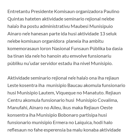
Entretantu Presidente Komisaun organizadora Paulino
Quintas hateten aktividade seminario rejional ne’ebe
hala’o iha postu administrativu Maubesi Munisipuio
Ainaro ne’e hanesan parte ida husi aktividade 13 seluk
ne’ebe komisaun organidora planeia iha ambitu
komemorasaun loron Nasional Funsaun Públika ba dasia
ba tinan ida ne’e ho hanoin atu emvolve funsionariu
públiku nu’udar servidor estadu iha nivel Munisipio.
Aktividade seminario rejional ne’e hala’o ona iha rejiaun
Leste kosentra iha munisipio Baucau akomula funsionario
husi Munisipio Lautem, Viqueque no Manatuto. Rejiaun
Centru akomula funsionario husi Munisipio Covalima,
Manufahi, Ainaro no Aileu, ikus maka Rejiaun Oeste
konsentra iha Munisipio Bobonaro partisipa husi
funsionario munisipio Ermera no Laiquica, hodi halo
reflesaun no fahe esperensia ba malu konaba aktividade