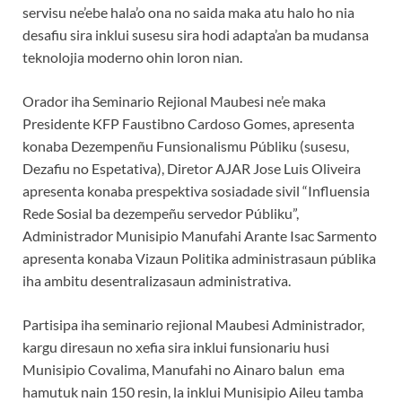
servisu ne’ebe hala’o ona no saida maka atu halo ho nia
desafiu sira inklui susesu sira hodi adapta’an ba mudansa
teknolojia moderno ohin loron nian.
Orador iha Seminario Rejional Maubesi ne’e maka
Presidente KFP Faustibno Cardoso Gomes, apresenta
konaba Dezempenñu Funsionalismu Públiku (susesu,
Dezafiu no Espetativa), Diretor AJAR Jose Luis Oliveira
apresenta konaba prespektiva sosiadade sivil “Influensia
Rede Sosial ba dezempeñu servedor Públiku”,
Administrador Munisipio Manufahi Arante Isac Sarmento
apresenta konaba Vizaun Politika administrasaun públika
iha ambitu desentralizasaun administrativa.
Partisipa iha seminario rejional Maubesi Administrador,
kargu diresaun no xefia sira inklui funsionariu husi
Munisipio Covalima, Manufahi no Ainaro balun ema
hamutuk nain 150 resin, la inklui Munisipio Aileu tamba