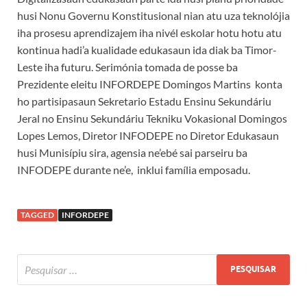
husi Nonu Governu Konstitusional nian atu uza teknolójia
iha prosesu aprendizajem iha nivél eskolar hotu hotu atu
kontinua hadi’a kualidade edukasaun ida diak ba Timor-
Leste iha futuru. Serimónia tomada de posse ba
Prezidente eleitu INFORDEPE Domingos Martins konta
ho partisipasaun Sekretario Estadu Ensinu Sekundáriu
Jeral no Ensinu Sekundáriu Tekniku Vokasional Domingos
Lopes Lemos, Diretor INFODEPE no Diretor Edukasaun
husi Munisípiu sira, agensia ne’ebé sai parseiru ba
INFODEPE durante ne’e, inklui família emposadu.
TAGGED
INFORDEPE