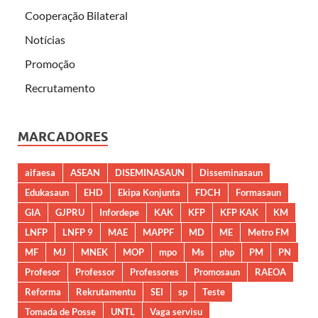
Cooperação Bilateral
Notícias
Promoção
Recrutamento
MARCADORES
aifaesa
ASEAN
DISEMINASAUN
Disseminasaun
Edukasaun
EHD
Ekipa Konjunta
FDCH
Formasaun
GIA
GJPRU
Infordepe
KAK
KFP
KFP KAK
KM
LNFP
LNFP 9
MAE
MAPPF
MD
ME
Metro FM
MF
MJ
MNEK
MOP
mpo
Ms
php
PM
PN
Profesor
Professor
Professores
Promosaun
RAEOA
Reforma
Rekrutamentu
SEI
sp
Teste
Tomada de Posse
UNTL
Vaga servisu