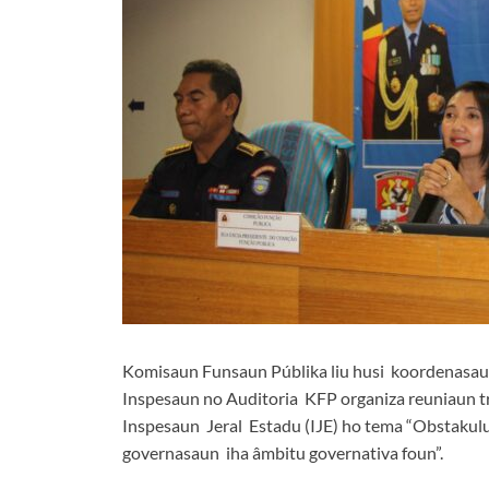
Komisaun Funsaun Públika liu husi koordenasaun
Inspesaun no Auditoria KFP organiza reuniaun t
Inspesaun Jeral Estadu (IJE) ho tema “Obstakulu
governasaun iha âmbitu governativa foun”.