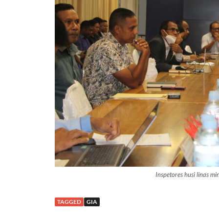
Inspetores husi linas m
TAGGED
GIA