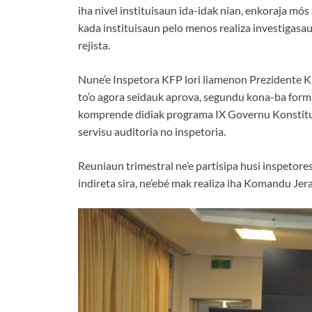
iha nivel instituisaun ida-idak nian, enkoraja mó
kada instituisaun pelo menos realiza investigas
rejista.
Nune’e Inspetora KFP lori liamenon Prezidente 
to’o agora seidauk aprova, segundu kona-ba forma
komprende didiak programa IX Governu Konstitusio
servisu auditoria no inspetoria.
Reuniaun trimestral ne’e partisipa husi inspetores
indireta sira, ne’ebé mak realiza iha Komandu Jera