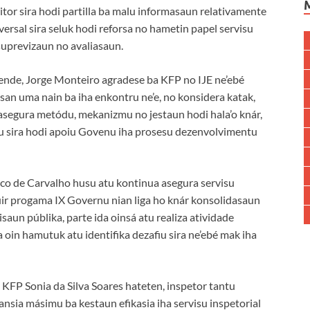
tor sira hodi partilla ba malu informasaun relativamente
ersal sira seluk hodi reforsa no hametin papel servisu
 suprevizaun no avaliasaun.
tende, Jorge Monteiro agradese ba KFP no IJE ne’ebé
an uma nain ba iha enkontru ne’e, no konsidera katak,
 asegura metódu, mekanizmu no jestaun hodi hala’o knár,
ntu sira hodi apoiu Govenu iha prosesu dezenvolvimentu
sco de Carvalho husu atu kontinua asegura servisu
 tuir progama IX Governu nian liga ho knár konsolidasaun
saun públika, parte ida oinsá atu realiza atividade
a oin hamutuk atu identifika dezafiu sira ne’ebé mak iha
 KFP Sonia da Silva Soares hateten, inspetor tantu
tansia másimu ba kestaun efikasia iha servisu inspetorial