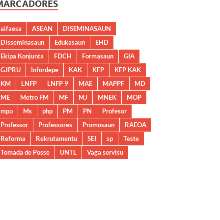
MARCADORES
aifaesa
ASEAN
DISEMINASAUN
Disseminasaun
Edukasaun
EHD
Ekipa Konjunta
FDCH
Formasaun
GIA
GJPRU
Infordepe
KAK
KFP
KFP KAK
KM
LNFP
LNFP 9
MAE
MAPPF
MD
ME
Metro FM
MF
MJ
MNEK
MOP
mpo
Ms
php
PM
PN
Profesor
Professor
Professores
Promosaun
RAEOA
Reforma
Rekrutamentu
SEI
sp
Teste
Tomada de Posse
UNTL
Vaga servisu