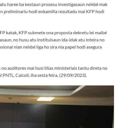
s atu haree ba kestaun prosesu investigasaun ne’ebé mak
aun preliminariu hodi enkamiña rezultadu mai KFP hodi
KFP katak, KFP submete ona proposta dekretu lei maibé
saun, no husu atu instituisaun ida-idak atu inteira no
nal nian ne’ebé liga ho sira nia papel hodi asegura
 no auditores mai husi liñas ministeriais tantu direta no
l PNTL, Caicoli, iha sesta feira, (29/09/2023).