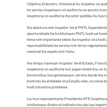
Objetivu Enkontru trimestral ho Inspetor no audi
ho servisu inspesaun no auditoria no asuntu tranv
inspetoria no auditoria iha setór públiku liu husi
Iha abertura ne’e Inspetor Jeral PNTL Superiden
oportunidade ba Instituisaun PNTL hodi sai hanes
tema ne’e importante tebes ba inspetor sira hodi
reponsabilidade ba servisu tuir lei no regulame
nasional iha aspetu hot-hotu.
Iha tempu hanesan Inspetor Jeral Estadu, Franci
inspetoria no auditoria tuir papel ne’ebé iha, no
konstrutiva, boa govenasaun, servisu barak iha mi
kontrolu ba entidade sira Estadu nian, no oinsá b
hodi solusiona problema.
Liu husi reprezentante Prezidente KFP, Inspetora
instituisaun direta no indireta sira atu tau impor