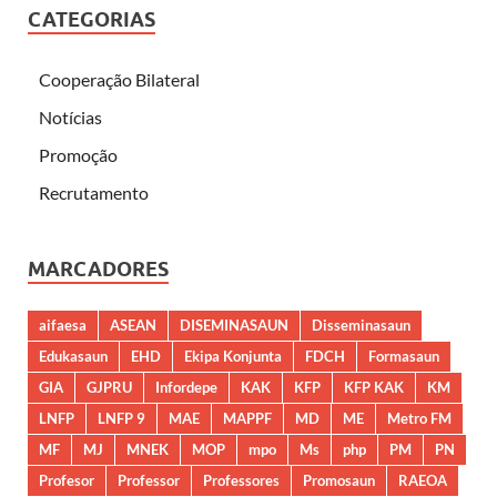
CATEGORIAS
Cooperação Bilateral
Notícias
Promoção
Recrutamento
MARCADORES
aifaesa
ASEAN
DISEMINASAUN
Disseminasaun
Edukasaun
EHD
Ekipa Konjunta
FDCH
Formasaun
GIA
GJPRU
Infordepe
KAK
KFP
KFP KAK
KM
LNFP
LNFP 9
MAE
MAPPF
MD
ME
Metro FM
MF
MJ
MNEK
MOP
mpo
Ms
php
PM
PN
Profesor
Professor
Professores
Promosaun
RAEOA