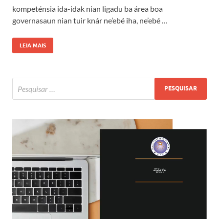
kompeténsia ida-idak nian ligadu ba área boa
governasaun nian tuir knár ne’ebé iha, ne’ebé …
LEIA MAIS