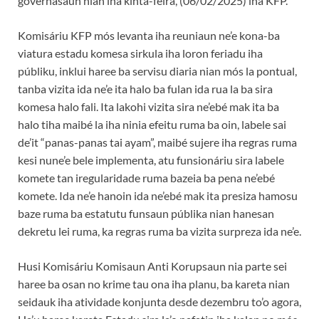
governasaun nian iha kinta-feira, (06/02/2025) iha KFP.
Komisáriu KFP mós levanta iha reuniaun ne’e kona-ba
viatura estadu komesa sirkula iha loron feriadu iha
públiku, inklui haree ba servisu diaria nian mós la pontual,
tanba vizita ida ne’e ita halo ba fulan ida rua la ba sira
komesa halo fali. Ita lakohi vizita sira ne’ebé mak ita ba
halo tiha maibé la iha ninia efeitu ruma ba oin, labele sai
de’it “panas-panas tai ayam”, maibé sujere iha regras ruma
kesi nune’e bele implementa, atu funsionáriu sira labele
komete tan iregularidade ruma bazeia ba pena ne’ebé
komete. Ida ne’e hanoin ida ne’ebé mak ita presiza hamosu
baze ruma ba estatutu funsaun públika nian hanesan
dekretu lei ruma, ka regras ruma ba vizita surpreza ida ne’e.
Husi Komisáriu Komisaun Anti Korupsaun nia parte sei
haree ba osan no krime tau ona iha planu, ba kareta nian
seidauk iha atividade konjunta desde dezembru to’o agora,