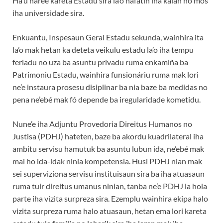
Ha’u haree kareta Estadu sira la’o nafatin iha kalan no mós
iha universidade sira.
Enkuantu, Inspesaun Geral Estadu sekunda, wainhira ita
la’o mak hetan ka deteta veikulu estadu la’o iha tempu
feriadu no uza ba asuntu privadu ruma enkamiña ba
Patrimoniu Estadu, wainhira funsionáriu ruma mak lori
ne’e instaura prosesu disiplinar ba nia baze ba medidas no
pena ne’ebé mak fó depende ba iregularidade kometidu.
Nune’e iha Adjuntu Provedoria Direitus Humanos no
Justisa (PDHJ) hateten, baze ba akordu kuadrilateral iha
ambitu servisu hamutuk ba asuntu lubun ida, ne’ebé mak
mai ho ida-idak ninia kompetensia. Husi PDHJ nian mak
sei superviziona servisu instituisaun sira ba iha atuasaun
ruma tuir direitus umanus ninian, tanba ne’e PDHJ la hola
parte iha vizita surpreza sira. Ezemplu wainhira ekipa halo
vizita surpreza ruma halo atuasaun, hetan ema lori kareta