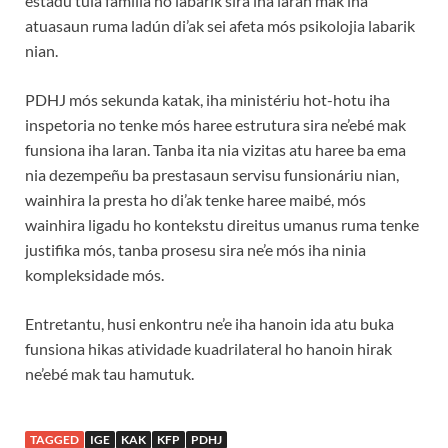
estadu tula familia no labarik sira iha laran mak iha
atuasaun ruma ladún di’ak sei afeta mós psikolojia labarik
nian.
PDHJ mós sekunda katak, iha ministériu hot-hotu iha
inspetoria no tenke mós haree estrutura sira ne’ebé mak
funsiona iha laran. Tanba ita nia vizitas atu haree ba ema
nia dezempeñu ba prestasaun servisu funsionáriu nian,
wainhira la presta ho di’ak tenke haree maibé, mós
wainhira ligadu ho kontekstu direitus umanus ruma tenke
justifika mós, tanba prosesu sira ne’e mós iha ninia
kompleksidade mós.
Entretantu, husi enkontru ne’e iha hanoin ida atu buka
funsiona hikas atividade kuadrilateral ho hanoin hirak
ne’ebé mak tau hamutuk.
TAGGED
IGE
KAK
KFP
PDHJ