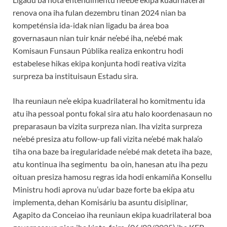
renova ona iha fulan dezembru tinan 2024 nian ba
kompeténsia ida-idak nian ligadu ba área boa
governasaun nian tuir knár ne’ebé iha, ne’ebé mak
Komisaun Funsaun Públika realiza enkontru hodi
estabelese hikas ekipa konjunta hodi reativa vizita
surpreza ba instituisaun Estadu sira.
Iha reuniaun ne’e ekipa kuadrilateral ho komitmentu ida
atu iha pessoal pontu fokal sira atu halo koordenasaun no
preparasaun ba vizita surpreza nian. Iha vizita surpreza
ne’ebé presiza atu follow-up fali vizita ne’ebé mak hala’o
tiha ona baze ba iregularidade ne’ebé mak deteta iha baze,
atu kontinua iha segimentu ba oin, hanesan atu iha pezu
oituan presiza hamosu regras ida hodi enkamiña Konsellu
Ministru hodi aprova nu’udar baze forte ba ekipa atu
implementa, dehan Komisáriu ba asuntu disiplinar,
Agapito da Conceiao iha reuniaun ekipa kuadrilateral boa