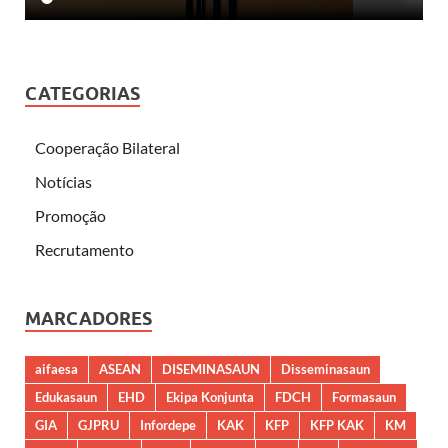
CATEGORIAS
Cooperação Bilateral
Notícias
Promoção
Recrutamento
MARCADORES
aifaesa
ASEAN
DISEMINASAUN
Disseminasaun
Edukasaun
EHD
Ekipa Konjunta
FDCH
Formasaun
GIA
GJPRU
Infordepe
KAK
KFP
KFP KAK
KM