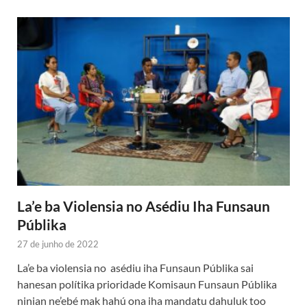
La’e ba Violensia no Asédiu Iha Funsaun
Públika
27 de junho de 2022
La’e ba violensia no asédiu iha Funsaun Públika sai
hanesan polítika prioridade Komisaun Funsaun Públika
ninian ne’ebé mak hahú ona iha mandatu dahuluk too