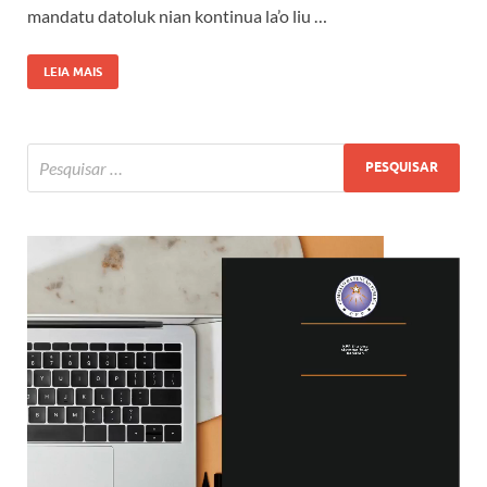
mandatu datoluk nian kontinua la’o liu …
LEIA MAIS