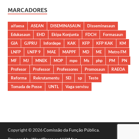
MARCADORES
aifaesa
ASEAN
DISEMINASAUN
Disseminasaun
Edukasaun
EHD
Ekipa Konjunta
FDCH
Formasaun
GIA
GJPRU
Infordepe
KAK
KFP
KFP KAK
KM
LNFP
LNFP 9
MAE
MAPPF
MD
ME
Metro FM
MF
MJ
MNEK
MOP
mpo
Ms
php
PM
PN
Profesor
Professor
Professores
Promosaun
RAEOA
Reforma
Rekrutamentu
SEI
sp
Teste
Tomada de Posse
UNTL
Vaga servisu
Copyright © 2026
Comissão da Função Pública
.