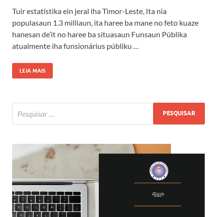
Tuir estatístika ein jeral iha Timor-Leste, Ita nia
populasaun 1.3 milliaun, ita haree ba mane no feto kuaze
hanesan de’it no haree ba situasaun Funsaun Públika
atualmente iha funsionárius públiku …
LEIA MAIS