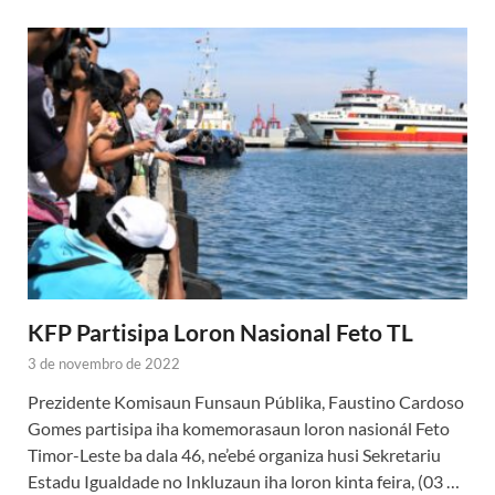
KFP Partisipa Loron Nasional Feto TL
3 de novembro de 2022
Prezidente Komisaun Funsaun Públika, Faustino Cardoso
Gomes partisipa iha komemorasaun loron nasionál Feto
Timor-Leste ba dala 46, ne’ebé organiza husi Sekretariu
Estadu Igualdade no Inkluzaun iha loron kinta feira, (03 …