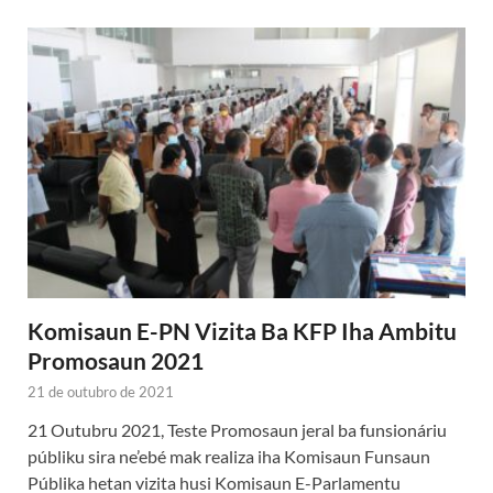
Komisaun E-PN Vizita Ba KFP Iha Ambitu
Promosaun 2021
21 de outubro de 2021
21 Outubru 2021, Teste Promosaun jeral ba funsionáriu
públiku sira ne’ebé mak realiza iha Komisaun Funsaun
Públika hetan vizita husi Komisaun E-Parlamentu