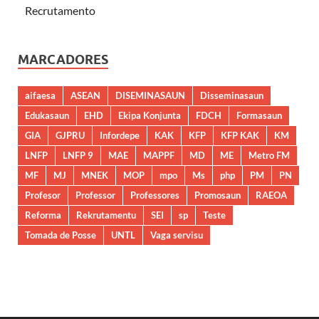
Recrutamento
MARCADORES
aifaesa
ASEAN
DISEMINASAUN
Disseminasaun
Edukasaun
EHD
Ekipa Konjunta
FDCH
Formasaun
GIA
GJPRU
Infordepe
KAK
KFP
KFP KAK
KM
LNFP
LNFP 9
MAE
MAPPF
MD
ME
Metro FM
MF
MJ
MNEK
MOP
mpo
Ms
php
PM
PN
Profesor
Professor
Professores
Promosaun
RAEOA
Reforma
Rekrutamentu
SEI
sp
Teste
Tomada de Posse
UNTL
Vaga servisu