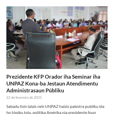
Prezidente KFP Orador iha Seminar iha
UNPAZ Kona-ba Jestaun Atendimentu
Administrasaun Públiku
22 de fevereiro de 2025
Sabadu foin lalais ne’e UNPAZ hala’o palestra publiku ida
ho tópiku tolu, polítika Amérika nia prezidente foun