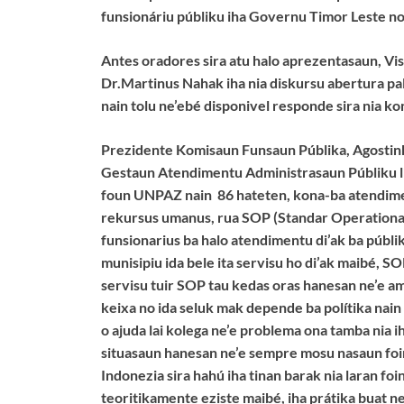
funsionáriu públiku iha Governu Timor Leste no
Antes oradores sira atu halo aprezentasaun, 
Dr.Martinus Nahak iha nia diskursu abertura pa
nain tolu ne’ebé disponivel responde sira nia ko
Prezidente Komisaun Funsaun Públika, Agostinh
Gestaun Atendimentu Administrasaun Públiku li
foun UNPAZ nain 86 hateten, kona-ba atendime
rekursus umanus, rua SOP (Standar Operational
funsionarius ba halo atendimentu di’ak ba públi
munisipiu ida bele ita servisu ho di’ak maibé, SO
servisu tuir SOP tau kedas oras hanesan ne’e ami
keixa no ida seluk mak depende ba polítika nain 
o ajuda lai kolega ne’e problema ona tamba nia ih
situasaun hanesan ne’e sempre mosu nasaun fo
Indonezia sira hahú iha tinan barak nia laran fo
teoritikamente eziste maibé, iha prátika buat ne’e