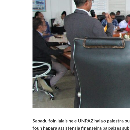
Sabadu foin lalais ne’e UNPAZ hala’o palestra pu
foun hapara assistensia finanseira ba paizes s