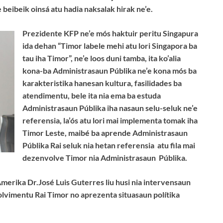
beibeik oinsá atu hadia naksalak hirak ne’e.
Prezidente KFP ne’e mós haktuir peritu Singapura
ida dehan “Timor labele mehi atu lori Singapora ba
tau iha Timor”, ne’e loos duni tamba, ita ko’alia
kona-ba Administrasaun Públika ne’e kona mós ba
karakteristika hanesan kultura, fasilidades ba
atendimentu, bele ita nia ema ba estuda
Administrasaun Públika iha nasaun selu-seluk ne’e
referensia, la’ós atu lori mai implementa tomak iha
Timor Leste, maibé ba aprende Administrasaun
Públika Rai seluk nia hetan referensia atu fila mai
dezenvolve Timor nia Administrasaun Públika.
erika Dr.José Luis Guterres liu husi nia intervensaun
lvimentu Rai Timor no aprezenta situasaun polítika