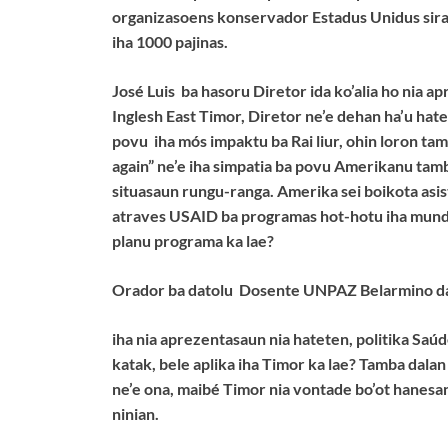
organizasoens konservador Estadus Unidus sir
iha 1000 pajinas.
José Luis ba hasoru Diretor ida ko’alia ho nia a
Inglesh East Timor, Diretor ne’e dehan ha’u hate
povu iha mós impaktu ba Rai liur, ohin loron t
again” ne’e iha simpatia ba povu Amerikanu tamb
situasaun rungu-ranga. Amerika sei boikota asi
atraves USAID ba programas hot-hotu iha mundu, s
planu programa ka lae?
Orador ba datolu Dosente UNPAZ Belarmino da C
iha nia aprezentasaun nia hateten, politika Saú
katak, bele aplika iha Timor ka lae? Tamba dalan
ne’e ona, maibé Timor nia vontade bo’ot hanesan
ninian.