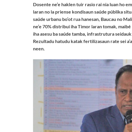
Dosente ne’e haklen tuir rasio rai nia luan ho ema
laran no la priense kondisaun saúde públika situ
saúde urbanu bo’ot rua hanesan, Baucau no Mal
ne’e 70% distribui iha Timor laran tomak, maib
iha asesu ba saúde tamba, infrastrutura seidauk 
Rezultadu hatudu katak fertilizasaun rate sei a’
neen.