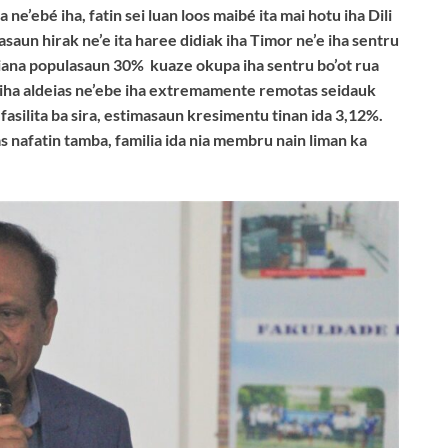
 ne’ebé iha, fatin sei luan loos maibé ita mai hotu iha Dili
asaun hirak ne’e ita haree didiak iha Timor ne’e iha sentru
iana populasaun 30% kuaze okupa iha sentru bo’ot rua
é iha aldeias ne’ebe iha extremamente remotas seidauk
fasilita ba sira, estimasaun kresimentu tinan ida 3,12%.
as nafatin tamba, familia ida nia membru nain liman ka