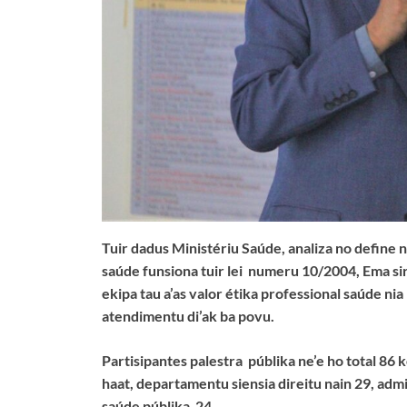
Tuir dadus Ministériu Saúde, analiza no define 
saúde funsiona tuir lei numeru 10/2004, Ema sira
ekipa tau a’as valor étika professional saúde ni
atendimentu di’ak ba povu.
Partisipantes palestra
pú
blika ne’e ho total 8
haat, departamentu siensia direitu nain 29, admi
saúde públika 24.