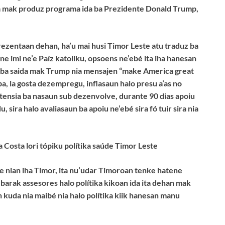
a mak produz programa ida ba Prezidente Donald Trump,
prezentaan dehan, ha’u mai husi Timor Leste atu traduz ba
ne imi ne’e Paíz katoliku, opsoens ne’ebé ita iha hanesan
amba saida mak Trump nia mensajen “make America great
a, la gosta dezempregu, inflasaun halo presu a’as no
stensia ba nasaun sub dezenvolve, durante 90 dias apoiu
ira halo avaliasaun ba apoiu ne’ebé sira fó tuir sira nia
osta lori tópiku polítika saúde Timor Leste
de nian iha Timor, ita nu’udar Timoroan tenke hatene
 barak assesores halo polítika kikoan ida ita dehan mak
 kuda nia maibé nia halo polítika kiik hanesan manu