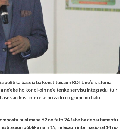
nia polítika bazeia ba konstituisaun RDTL ne’e sistema
 ne’ebé ho kor oi-oin ne’e tenke servisu integradu, tuir
a hases an husi interese privadu no grupu no halo
6 kompostu husi mane 62 no feto 24 fahe ba departamentu
nistrasaun públika nain 19, relasaun internasional 14 no