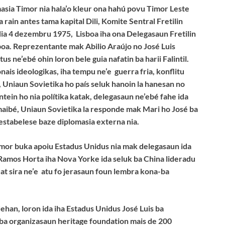
masia Timor nia hala’o kleur ona hahú povu Timor Leste
a rain antes tama kapital Dili, Komite Sentral Fretilin
 dia 4 dezembru 1975, Lisboa iha ona Delegasaun Fretilin
boa. Reprezentante mak Abilio Araújo no José Luis
ne’ebé ohin loron bele guia nafatin ba harii Falintil.
nais ideologikas, iha tempu ne’e guerra fria, konflitu
, Uniaun Sovietika ho país seluk hanoin la hanesan no
ein ho nia polítika katak, delegasaun ne’ebé fahe ida
 maibé, Uniaun Sovietika la responde mak Mari ho José ba
stabelese baze diplomasia externa nia.
imor buka apoiu Estadus Unidus nia mak delegasaun ida
Ramos Horta iha Nova Yorke ida seluk ba China lideradu
buat sira ne’e atu fo jerasaun foun lembra kona-ba
dehan, loron ida iha Estadus Unidus José Luis ba
a organizasaun heritage foundation mais de 200