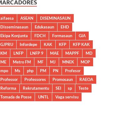
MARCADORES
aifaesa
ASEAN
DISEMINASAUN
Disseminasaun
Edukasaun
EHD
Ekipa Konjunta
FDCH
Formasaun
GIA
GJPRU
Infordepe
KAK
KFP
KFP KAK
KM
LNFP
LNFP 9
MAE
MAPPF
MD
ME
Metro FM
MF
MJ
MNEK
MOP
mpo
Ms
php
PM
PN
Profesor
Professor
Professores
Promosaun
RAEOA
Reforma
Rekrutamentu
SEI
sp
Teste
Tomada de Posse
UNTL
Vaga servisu