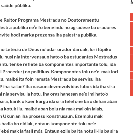
 saúde públika.
Vise Reitor Programa Mestradu no Doutoramentu
lestra publika ne’e fo benvindu no agradese ba oradores
nvite hodi marka prezensa iha palestra publika.
o Letêcio de Deus nu’udar orador daruak, lori tópiku
u husi nia intervensaun hato’o ba estudantes Mestradus
ntu tenke reflete ba komponentes importante tolu, ida
 Procedur) no polítikas. Komponentes tolu ne’e mak lori
ku, maibé ita foin remata Mestradu ba servisu iha
P iha ka lae? iha nasaun dezenvolvidus lubuk ida iha sira
 nia servisu la hotu. Iha oras hanesan ne’e imi hato’o
sira, karik o kaer kargu ida sira telefone ba o dehan aban
a kotuk liu, maibé aban bolu nia mak mai oin lalais,
in Ukun an iha prosesu konstrusaun. Ezemplu mak
in hadia ho didiak, entaun komponente tolu ne’e
bé mak la fasil mós. Entaun ezije ba ita hotu li-liu ba sira