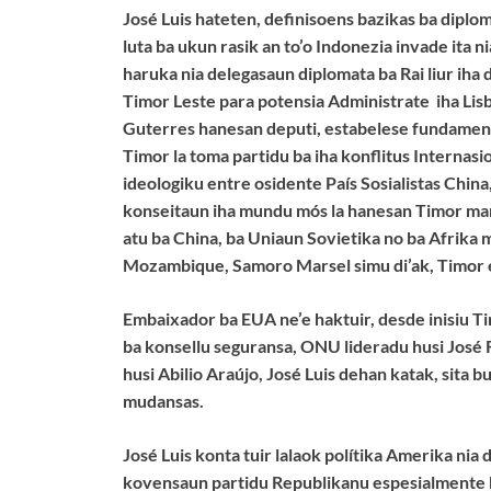
José Luis hateten, definisoens bazikas ba diplo
luta ba ukun rasik an to’o Indonezia invade ita ni
haruka nia delegasaun diplomata ba Rai liur iha
Timor Leste para potensia Administrate iha Lis
Guterres hanesan deputi, estabelese fundamentus 
Timor la toma partidu ba iha konflitus Internasio
ideologiku entre osidente País Sosialistas China
konseitaun iha mundu mós la hanesan Timor mant
atu ba China, ba Uniaun Sovietika no ba Afrika
Mozambique, Samoro Marsel simu di’ak, Timor e
Embaixador ba EUA ne’e haktuir, desde inisiu T
ba konsellu seguransa, ONU lideradu husi José 
husi Abilio Araújo, José Luis dehan katak, sita 
mudansas.
José Luis konta tuir lalaok polítika Amerika nia 
kovensaun partidu Republikanu espesialmente b