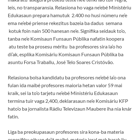
leis, no transparansia. Relasiona ho vaga ne’ebé Ministériu
Edukasaun prepara hamutuk 2.400 no husi númeru ne’e
ema ne’ebé priense rekezitus bazeia ba dadus semana
kotuk foin nain 500 hanesan ne’e. Signifika seidauk to’o,
tanba ne’e Komisaun Funsaun Públika nafatin koopera
atu teste ba prosesu méritu ba profesores sira la’o ho
di’ak, esplika Komisáriu Komisaun Funsaun Públika ba
asuntu Forsa Traballu, José Telo Soares Cristóvão.
Relasiona bolsa kandidatu ba profesores ne’ebé la’o ona
fulan ida maibé profesores maioria hetan valor 59 mai
kraik, sei la to’o tarjetu ne’ebé Ministériu Edukasaun
termina tuir vaga 2,400, deklarasaun ne’e Komisáriu KFP
hato’o ba jornalista Rádiu Televizaun Maubere iha nia knár
fatin.
Liga ba preokupasaun profesores sira kona-ba materia
espesífiku oituan de’it maibé, materia jeral mak barak liu