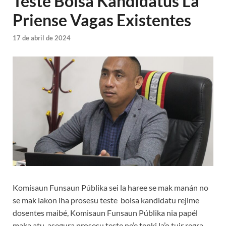
Teste Bolsa Kandidatus La
Priense Vagas Existentes
17 de abril de 2024
Komisaun Funsaun Públika sei la haree se mak manán no
se mak lakon iha prosesu teste bolsa kandidatu rejime
dosentes maibé, Komisaun Funsaun Públika nia papél
maka atu asegura prosesu teste ne’e tenki la’o tuir regra,