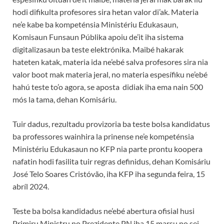
hodi difikulta profesores sira hetan valor di’ak. Materia
ne’e kabe ba kompeténsia Ministériu Edukasaun,
Komisaun Funsaun Públika apoiu de’it iha sistema
digitalizasaun ba teste elektrónika. Maibé hakarak
hateten katak, materia ida ne’ebé salva profesores sira nia
valor boot mak materia jeral, no materia espesífiku ne’ebé
hahú teste to’o agora, se aposta didiak iha ema nain 500
mós la tama, dehan Komisáriu.
Tuir dadus, rezultadu provizoria ba teste bolsa kandidatus
ba professores wainhira la prinense ne’e kompeténsia
Ministériu Edukasaun no KFP nia parte prontu koopera
nafatin hodi fasilita tuir regras definidus, dehan Komisáriu
José Telo Soares Cristóvão, iha KFP iha segunda feira, 15
abríl 2024.
Teste ba bolsa kandidadus ne’ebé abertura ofisial husi
Primiru Ministru no Prezidente PN iha 15 marsu no sei