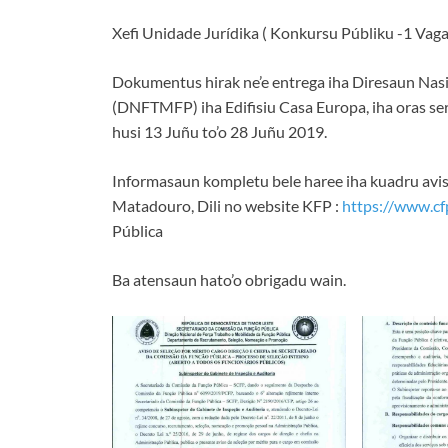
Xefi Unidade Jurídika ( Konkursu Públiku -1 Vaga
Dokumentus hirak ne’e entrega iha Diresaun Nasi
(DNFTMFP) iha Edifisiu Casa Europa, iha oras serv
husi 13 Juñu to’o 28 Juñu 2019.
Informasaun kompletu bele haree iha kuadru avisu
Matadouro, Dili no website KFP :
https://www.cfp
Pública
Ba atensaun hato’o obrigadu wain.