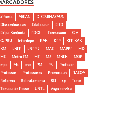
MARCADORES
aifaesa
ASEAN
DISEMINASAUN
Disseminasaun
Edukasaun
EHD
Ekipa Konjunta
FDCH
Formasaun
GIA
GJPRU
Infordepe
KAK
KFP
KFP KAK
KM
LNFP
LNFP 9
MAE
MAPPF
MD
ME
Metro FM
MF
MJ
MNEK
MOP
mpo
Ms
php
PM
PN
Profesor
Professor
Professores
Promosaun
RAEOA
Reforma
Rekrutamentu
SEI
sp
Teste
Tomada de Posse
UNTL
Vaga servisu