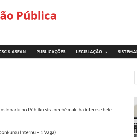
ão Pública
CSC & ASEAN
PUBLICAÇÕES
LEGISLAÇÃO
SISTEMA
sionariu no Públiku sira ne’ebé mak iha interese bele
Konkursu Internu – 1 Vaga)