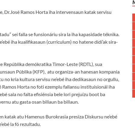
, Dr.José Ramos Horta iha intervensaun katak servisu
du” sei falla se funsionáriu sira la iha kapasidade téknika.
ebé iha kualifikasaun (curriculum) no hatene didí’ak sira-
te Repúblika demókratika Timor-Leste (RDTL), sua
Funsaun Públika (KFP), atu organiza-an hanesan kompania
u no kria kultura servisu ne’ebé iha dedikasaun no orgullu,
 Ramos Horta no foti ezemplu fallansu instituisionál iha
’ebé sala no falta efisiénsia bele lori prejuízu boot ba
ernu atu gasta osan billaun ba billaun.
ten katak atu Hamenus Burokrasia presiza Diskursu ne’ebé
’ebé la fó rezultadu.