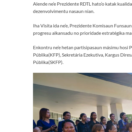
Alende ne’e Prezidente RDTL hato’o katak kualida
dezenvolvimentu nasaun nian.
Iha Visita ida ne’e, Prezidente Komisaun Funsau
progresu alkansadu no prioridade estratégika ma
Enkontru ne’e hetan partisipasaun másimu hosi
Públika(KFP), Sekretária Ezekutiva, Kargus Dire
Públika(SKFP).