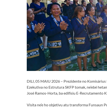
DILI, 05 MAIU 2026 – Prezidente no Komisárius
Ezekutiva no Estrutura SKFP tomak, ne’ebé hetan v
José Ramos-Horta, ba edifísiu E-Recrutamento K
Visita ne’e ho objetivu atu transforma Funsaun Públ