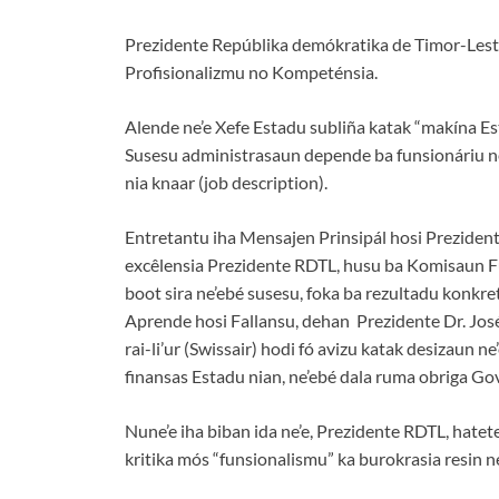
Prezidente Repúblika demókratika de Timor-Leste
Profisionalizmu no Kompeténsia.
Alende ne’e Xefe Estadu subliña katak “makína Esta
Susesu administrasaun depende ba funsionáriu ne’
nia knaar (job description).
Entretantu iha Mensajen Prinsipál hosi Preziden
excêlensia Prezidente RDTL, husu ba Komisaun 
boot sira ne’ebé susesu, foka ba rezultadu konkret
Aprende hosi Fallansu, dehan Prezidente Dr. José
rai-li’ur (Swissair) hodi fó avizu katak desizaun ne
finansas Estadu nian, ne’ebé dala ruma obriga Gov
Nune’e iha biban ida ne’e, Prezidente RDTL, hate
kritika mós “funsionalismu” ka burokrasia resin ne