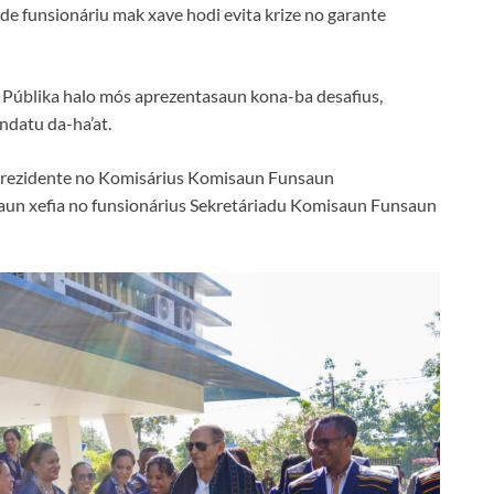
de funsionáriu mak xave hodi evita krize no garante
n Públika halo mós aprezentasaun kona-ba desafius,
ndatu da-ha’at.
 Prezidente no Komisárius Komisaun Funsaun
saun xefia no funsionárius Sekretáriadu Komisaun Funsaun