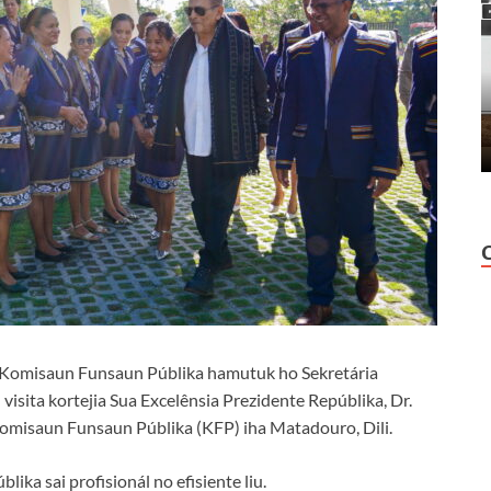
 Komisaun Funsaun Públika hamutuk ho Sekretária
isita kortejia Sua Excelênsia Prezidente Repúblika, Dr.
omisaun Funsaun Públika (KFP) iha Matadouro, Dili.
ika sai profisionál no efisiente liu.