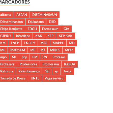
MARCADORES
aifaesa
ASEAN
DISEMINASAUN
Disseminasaun
Edukasaun
EHD
Ekipa Konjunta
FDCH
Formasaun
GIA
GJPRU
Infordepe
KAK
KFP
KFP KAK
KM
LNFP
LNFP 9
MAE
MAPPF
MD
ME
Metro FM
MF
MJ
MNEK
MOP
mpo
Ms
php
PM
PN
Profesor
Professor
Professores
Promosaun
RAEOA
Reforma
Rekrutamentu
SEI
sp
Teste
Tomada de Posse
UNTL
Vaga servisu