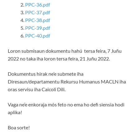
PPC-36.pdf
PPC-37.pdf
PPC-38.pdf
PPC-39.pdf
PPC-40.pdf
Loron submisaun dokumentu hahú tersa feira, 7 Juñu
2022 no taka iha loron tersa feira, 21 Juñu 2022.
Dokumentus hirak ne’e submete iha
Diresaun/departamentu Rekursu Humanus MACLN iha
oras servisu iha Caicoli Dili.
Vaga ne’e enkoraja mós feto no ema ho defi siensia hodi
aplika!
Boa sorte!