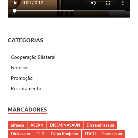
CATEGORIAS
Cooperação Bilateral
Notícias
Promoção
Recrutamento
MARCADORES
aifaesa
ASEAN
DISEMINASAUN
Disseminasaun
Edukasaun
EHD
Ekipa Konjunta
FDCH
Formasaun