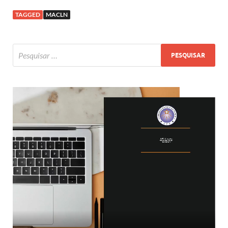
TAGGED
MACLN